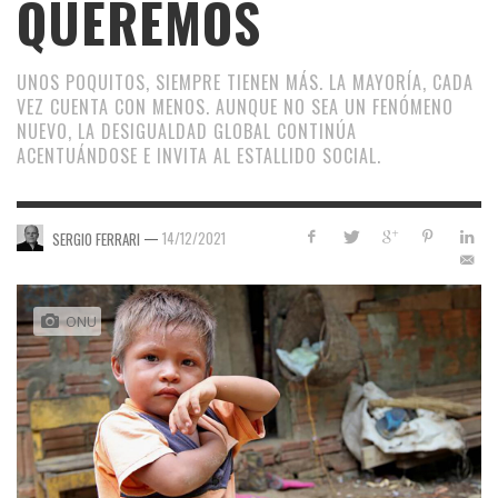
QUEREMOS
UNOS POQUITOS, SIEMPRE TIENEN MÁS. LA MAYORÍA, CADA
VEZ CUENTA CON MENOS. AUNQUE NO SEA UN FENÓMENO
NUEVO, LA DESIGUALDAD GLOBAL CONTINÚA
ACENTUÁNDOSE E INVITA AL ESTALLIDO SOCIAL.
—
14/12/2021
SERGIO FERRARI
ONU