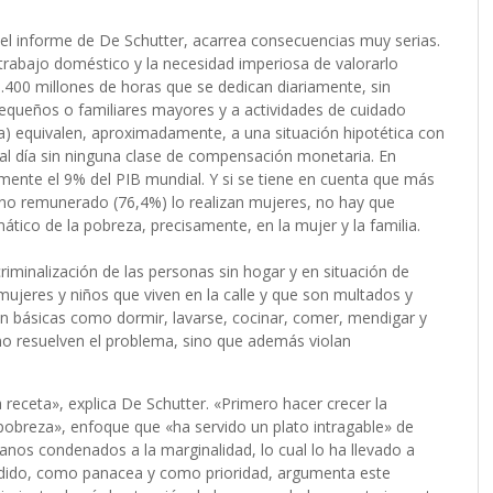
 el informe de De Schutter, acarrea consecuencias muy serias.
 trabajo doméstico y la necesidad imperiosa de valorarlo
400 millones de horas que se dedican diariamente, sin
pequeños o familiares mayores y a actividades de cuidado
ña) equivalen, aproximadamente, a una situación hipotética con
al día sin ninguna clase de compensación monetaria. En
ente el 9% del PIB mundial. Y si se tiene en cuenta que más
 no remunerado (76,4%) lo realizan mujeres, no hay que
ático de la pobreza, precisamente, en la mujer y la familia.
iminalización de las personas sin hogar y en situación de
mujeres y niños que viven en la calle y que son multados y
an básicas como dormir, lavarse, cocinar, comer, mendigar y
o no resuelven el problema, sino que además violan
ceta», explica De Schutter. «Primero hacer crecer la
 pobreza», enfoque que «ha servido un plato intragable» de
manos condenados a la marginalidad, lo cual lo ha llevado a
endido, como panacea y como prioridad, argumenta este