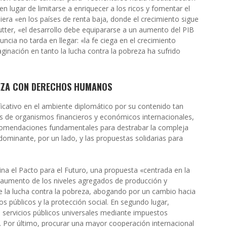
n lugar de limitarse a enriquecer a los ricos y fomentar el
uiera «en los países de renta baja, donde el crecimiento sigue
tter, «el desarrollo debe equipararse a un aumento del PIB
ncia no tarda en llegar: «la fe ciega en el crecimiento
inación en tanto la lucha contra la pobreza ha sufrido
REZA CON DERECHOS HUMANOS
ficativo en el ambiente diplomático por su contenido tan
s de organismos financieros y económicos internacionales,
ecomendaciones fundamentales para destrabar la compleja
ominante, por un lado, y las propuestas solidarias para
na el Pacto para el Futuro, una propuesta «centrada en la
aumento de los niveles agregados de producción y
e la lucha contra la pobreza, abogando por un cambio hacia
os públicos y la protección social. En segundo lugar,
e servicios públicos universales mediante impuestos
o. Por último, procurar una mayor cooperación internacional