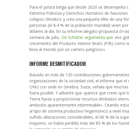
Para el jurista belga que desde 2020 se desempeña c
Extrema Pobreza y Derechos Humanos de Naciones 
colapso climático y crea una pequeña élite de una fo
personas (el 8,4 % de la población mundial) viven por
dólares al día
. En su informe-alegato-propuesta
Errad
semana de julio,
De Schutter argumenta que
«los gob
crecimiento del Producto Interior Bruto (PIB) como la
lleva al mundo por un camino peligroso»
INFORME DESMITIFICADOR
Basado en más de 130 contribuciones gubernamental
organizaciones de la sociedad civil, el informe que 
ONU con sede en Ginebra, Suiza, señala que muchas
fuera posible. Y advierte que «parece que creen que l
Tierra fuese a proporcionar recursos ilimitados eter
ambición aparentemente interminable». Citando estudi
al tipo de sistema productivo hegemónico a nivel mund
sufrido alteraciones considerables, el 66 % de la su
mayores, se había perdido más del 85 % de los humed