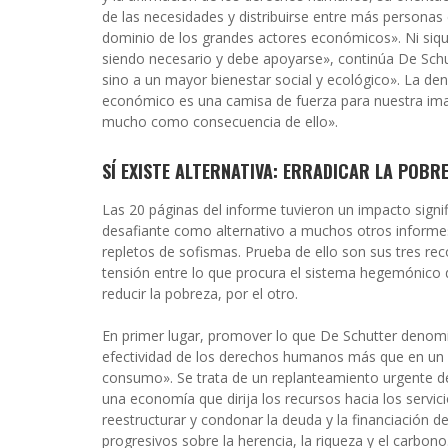
de las necesidades y distribuirse entre más personas e
dominio de los grandes actores económicos».
Ni siq
siendo necesario y debe apoyarse», continúa De Schu
sino a un mayor bienestar social y ecológico». La denu
económico es una camisa de fuerza para nuestra imag
mucho como consecuencia de ello».
SÍ EXISTE ALTERNATIVA: ERRADICAR LA POB
Las 20 páginas del informe tuvieron un impacto signi
desafiante como alternativo a muchos otros informe
repletos de sofismas. Prueba de ello son sus tres r
tensión entre lo que procura el sistema hegemónico d
reducir la pobreza, por el otro.
En primer lugar, promover lo que De Schutter denomi
efectividad de los derechos humanos más que en un 
consumo». Se trata de
un replanteamiento urgente d
una economía que dirija los recursos hacia los servici
reestructurar y condonar la deuda y la financiación d
progresivos sobre la herencia, la riqueza y el carbon