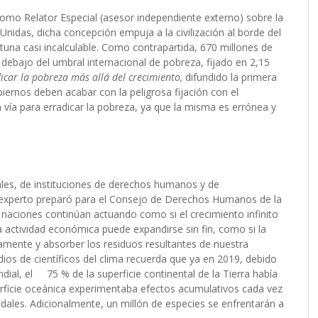
omo Relator Especial (asesor independiente externo) sobre la
Unidas,
dicha concepción empuja a la civilización al borde del
rtuna casi incalculable. Como contrapartida,
670 millones de
 debajo del umbral internacional de pobreza, fijado en 2,15
icar la pobreza más allá del crecimiento,
difundido la primera
iernos deben acabar con la peligrosa fijación con el
 vía para erradicar la pobreza, ya que la misma es errónea y
es, de instituciones de derechos humanos y de
el experto preparó para el Consejo de Derechos Humanos de la
 naciones continúan
actuando como si el crecimiento infinito
a actividad económica puede expandirse sin fin, como si la
namente y absorber los residuos resultantes de nuestra
os de científicos del clima recuerda que ya en 2019, debido
ial, el 75 % de la superficie continental de la Tierra había
perficie oceánica experimentaba efectos acumulativos cada vez
ales. Adicionalmente, un millón de especies se enfrentarán a