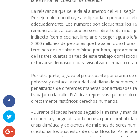
la extinción en cuestión de decenios.
La relevancia que se le da al aumento del PIB, según
Por ejemplo, contribuye a eclipsar la importancia del
adecuadamente. Los números son elocuentes: los 16.
remuneración, al cuidado personal directo de niños 
indirecto (como cocinar, limpiar o recoger agua o le
2.000 millones de personas que trabajan ocho horas 
términos de un salario mínimo por hora, aproximadam
de las tres cuartas partes de este trabajo doméstico
esforzarse demasiado para visualizar el impacto dram
Por otra parte, agrava el preocupante panorama de cr
pobreza y destaca la realidad cotidiana de hombres, 
penalizados de diferentes maneras por actividades t
trabajar en la calle. Prácticas represivas que no sol
directamente históricos derechos humanos.
«Durante décadas hemos seguido la misma y manida re
economía y luego utilizar la riqueza para combatir la
crisis climática y de cientos de millones de seres hu
cuestionar
los supuestos de dicha filosofía. Así ent