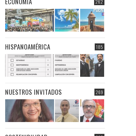
ECONOMIA
262
HISPANOAMÉRICA
185
NUESTROS INVITADOS
269