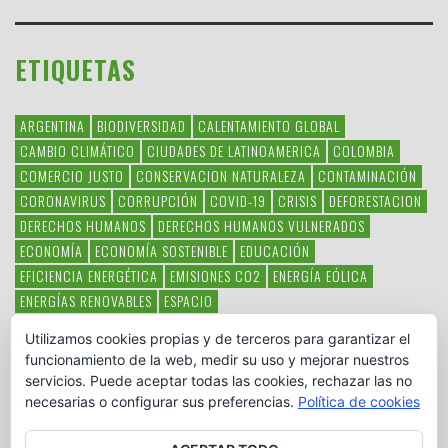
ETIQUETAS
ARGENTINA
BIODIVERSIDAD
CALENTAMIENTO GLOBAL
CAMBIO CLIMÁTICO
CIUDADES DE LATINOAMERICA
COLOMBIA
COMERCIO JUSTO
CONSERVACION NATURALEZA
CONTAMINACIÓN
CORONAVIRUS
CORRUPCIÓN
COVID-19
CRISIS
DEFORESTACION
DERECHOS HUMANOS
DERECHOS HUMANOS VULNERADOS
ECONOMÍA
ECONOMÍA SOSTENIBLE
EDUCACIÓN
EFICIENCIA ENERGÉTICA
EMISIONES CO2
ENERGÍA EÓLICA
ENERGÍAS RENOVABLES
ESPACIO
ESPECIES EN PELIGRO DE EXTINCIÓN
FAUNA LATINOAMERICANA
Utilizamos cookies propias y de terceros para garantizar el
HAMBRE
LATINOAMÉRICA
MEDIO AMBIENTE
MÉXICO
funcionamiento de la web, medir su uso y mejorar nuestros
OBJETIVOS DEL MILENIO
ONGS
PAZ
POBREZA
POESÍA
POLITICA
servicios. Puede aceptar todas las cookies, rechazar las no
PUEBLOS INDÍGENAS
RSC
RSE
SOBERANÍA ALIMENTARIA
necesarias o configurar sus preferencias.
Política de cookies
SOLIDARIDAD
SOSTENIBILIDAD
TECNOLOGÍA
VERTIDO PETROLEO