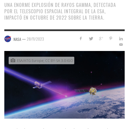
UNA ENORME EXPLOSIÓN DE RAYOS GAMMA, DETECTADA
POR EL TELESCOPIO ESPACIAL INTEGRAL DE LA ESA,
IMPACTÓ EN OCTUBRE DE 2022 SOBRE LA TIERRA.
—
28/11/2023
NASA
ESA/ATG Europe; CC BY-SA 3.0 IGO