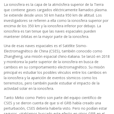
La ionosfera es la capa de la atmósfera superior de la Tierra
que contiene gases cargados eléctricamente llamados plasma.
Se extiende desde unos 50 km hasta 950 km de altitud. Los
investigadores se refieren a ella como la ionosfera superior por
encima de los 350 km y la ionosfera inferior por debajo. La
ionosfera es tan tenue que las naves espaciales pueden
mantener órbitas en la mayor parte de la ionosfera.
Una de esas naves espaciales es el Satélite Sismo-
Electromagnético de China (CSES), también conocido como
Zhangheng, una misión espacial chino-italiana. Se lanzó en 2018
y monitorea la parte superior de la ionosfera en busca de
cambios en su comportamiento electromagnético. Su misión
principal es estudiar los posibles vínculos entre los cambios en
la ionosfera y la aparición de eventos sísmicos como los
terremotos, pero también puede estudiar el impacto de la
actividad solar en la ionosfera.
Tanto Mirko como Pietro son parte del equipo científico de
CSES y se dieron cuenta de que si el GRB había creado una
perturbación, CSES debería haberla visto. Pero no podían estar
seguros. «Habíamos buscado este efecto en otros GRB en el