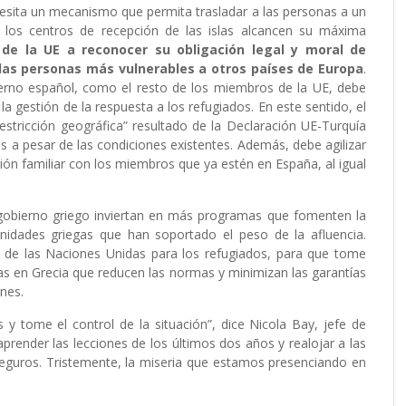
ecesita un mecanismo que permita trasladar a las personas a un
 los centros de recepción de las islas alcancen su máxima
de la UE a reconocer su obligación legal y moral de
a las personas más vulnerables a otros países de Europa
.
erno español, como el resto de los miembros de la UE, debe
a gestión de la respuesta a los refugiados. En este sentido, el
restricción geográfica” resultado de la Declaración UE-Turquía
s a pesar de las condiciones existentes. Además, debe agilizar
ación familiar con los miembros que ya estén en España, al igual
gobierno griego inviertan en más programas que fomenten la
unidades griegas que han soportado el peso de la afluencia.
de las Naciones Unidas para los refugiados, para que tome
das en Grecia que reducen las normas y minimizan las garantías
nes.
y tome el control de la situación”, dice Nicola Bay, jefe de
render las lecciones de los últimos dos años y realojar a las
eguros. Tristemente, la miseria que estamos presenciando en