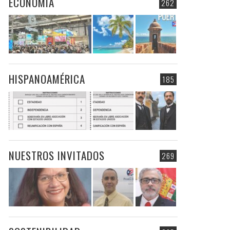
ECONOMIA
262
HISPANOAMÉRICA
185
NUESTROS INVITADOS
269