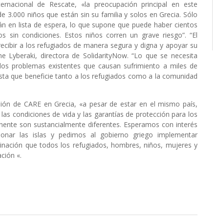
ternacional de Rescate, «la preocupación principal en este
 3.000 niños que están sin su familia y solos en Grecia. Sólo
n en lista de espera, lo que supone que puede haber cientos
s sin condiciones. Estos niños corren un grave riesgo”. “El
recibir a los refugiados de manera segura y digna y apoyar su
ne Lyberaki, directora de SolidarityNow. “Lo que se necesita
 los problemas existentes que causan sufrimiento a miles de
sta que beneficie tanto a los refugiados como a la comunidad
sión de CARE en Grecia, «a pesar de estar en el mismo país,
las condiciones de vida y las garantías de protección para los
ntinente son sustancialmente diferentes. Esperamos con interés
ionar las islas y pedimos al gobierno griego implementar
rginación que todos los refugiados, hombres, niños, mujeres y
ción «.