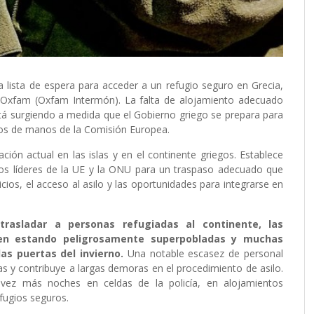
ista de espera para acceder a un refugio seguro en Grecia,
 Oxfam (Oxfam Intermón). La falta de alojamiento adecuado
stá surgiendo a medida que el Gobierno griego se prepara para
ados de manos de la Comisión Europea.
ción actual en las islas y en el continente griegos. Establece
los líderes de la UE y la ONU para un traspaso adecuado que
icios, el acceso al asilo y las oportunidades para integrarse en
trasladar a personas refugiadas al continente, las
guen estando peligrosamente superpobladas y muchas
las puertas del invierno.
Una notable escasez de personal
as y contribuye a largas demoras en el procedimiento de asilo.
ez más noches en celdas de la policía, en alojamientos
efugios seguros.