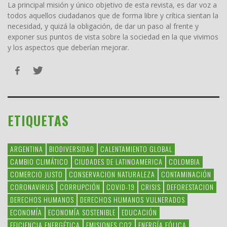
La principal misión y único objetivo de esta revista, es dar voz a
todos aquellos ciudadanos que de forma libre y crítica sientan la
necesidad, y quizá la obligación, de dar un paso al frente y
exponer sus puntos de vista sobre la sociedad en la que vivimos
y los aspectos que deberían mejorar.
ETIQUETAS
ARGENTINA
BIODIVERSIDAD
CALENTAMIENTO GLOBAL
CAMBIO CLIMÁTICO
CIUDADES DE LATINOAMERICA
COLOMBIA
COMERCIO JUSTO
CONSERVACION NATURALEZA
CONTAMINACIÓN
CORONAVIRUS
CORRUPCIÓN
COVID-19
CRISIS
DEFORESTACION
DERECHOS HUMANOS
DERECHOS HUMANOS VULNERADOS
ECONOMÍA
ECONOMÍA SOSTENIBLE
EDUCACIÓN
EFICIENCIA ENERGÉTICA
EMISIONES CO2
ENERGÍA EÓLICA