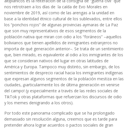
altiplánicos es la reiteración de la consigna de “guerra civil” que
nos retrotraen a los días de la caída de Evo Morales en
noviembre de 2019, así como de las arengas a la unidad en
base a la identidad étnico cultural de los sublevados, entre ellos
los “ponchos rojos” de algunas provincias aymaras de La Paz
que son muy representativos de esos segmentos de la
población nativa que miran con odio a los “foráneos” –aquellos
bolivianos que tienen apellidos de inmigrantes extranjeros no
importa de qué generación anterior–. Se trata de un sentimiento
que, bien mirado, es equivalente al odio a los inmigrantes de los
que se consideran nativos del lugar en otras latitudes de
América y Europa. Tampoco muy distinto, sin embargo, de los
sentimientos de desprecio racial hacia los inmigrantes indígenas
que expresan algunos segmentos de la población mestiza en las
ciudades, ¡particularmente los de última generación en venirse
del campo! (y especialmente a través de las redes sociales de
TikTok y otras plataformas que refuerzan los discursos de odio
y los memes denigrando a los otros).
Por todo este panorama complicado que se ha prolongado
demasiado sin resolución alguna, creemos que es tarde para
pretender ahora lograr acuerdos o pactos sociales de gran