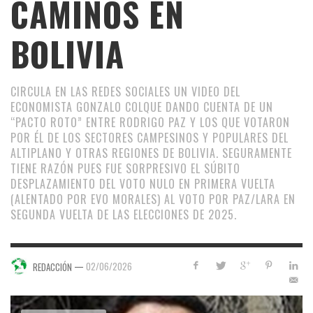
CAMINOS EN
BOLIVIA
CIRCULA EN LAS REDES SOCIALES UN VIDEO DEL
ECONOMISTA GONZALO COLQUE DANDO CUENTA DE UN
“PACTO ROTO” ENTRE RODRIGO PAZ Y LOS QUE VOTARON
POR ÉL DE LOS SECTORES CAMPESINOS Y POPULARES DEL
ALTIPLANO Y OTRAS REGIONES DE BOLIVIA. SEGURAMENTE
TIENE RAZÓN PUES FUE SORPRESIVO EL SÚBITO
DESPLAZAMIENTO DEL VOTO NULO EN PRIMERA VUELTA
(ALENTADO POR EVO MORALES) AL VOTO POR PAZ/LARA EN
SEGUNDA VUELTA DE LAS ELECCIONES DE 2025.
—
02/06/2026
REDACCIÓN