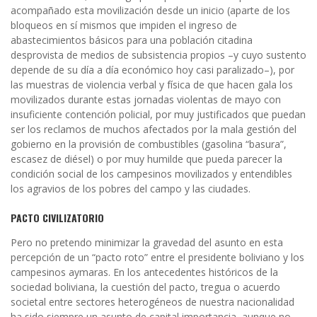
acompañado esta movilización desde un inicio (aparte de los
bloqueos en sí mismos que impiden el ingreso de
abastecimientos básicos para una población citadina
desprovista de medios de subsistencia propios –y cuyo sustento
depende de su día a día económico hoy casi paralizado–), por
las muestras de violencia verbal y física de que hacen gala los
movilizados durante estas jornadas violentas de mayo con
insuficiente contención policial, por muy justificados que puedan
ser los reclamos de muchos afectados por la mala gestión del
gobierno en la provisión de combustibles (gasolina “basura”,
escasez de diésel) o por muy humilde que pueda parecer la
condición social de los campesinos movilizados y entendibles
los agravios de los pobres del campo y las ciudades.
PACTO CIVILIZATORIO
Pero no pretendo minimizar la gravedad del asunto en esta
percepción de un “pacto roto” entre el presidente boliviano y los
campesinos aymaras. En los antecedentes históricos de la
sociedad boliviana, la cuestión del pacto, tregua o acuerdo
societal entre sectores heterogéneos de nuestra nacionalidad
ha sido siempre un asunto de capital importancia, aunque no