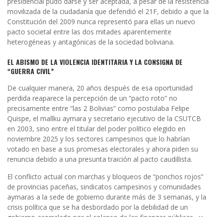
presidencial pudo darse y ser aceptada, a pesar de la resistencia
movilizada de la ciudadanía que defendió el 21F, debido a que la
Constitución del 2009 nunca representó para ellas un nuevo
pacto societal entre las dos mitades aparentemente
heterogéneas y antagónicas de la sociedad boliviana.
EL ABISMO DE LA VIOLENCIA IDENTITARIA Y LA CONSIGNA DE
“GUERRA CIVIL”
De cualquier manera, 20 años después de esa oportunidad
perdida reaparece la percepción de un “pacto roto” no
precisamente entre “las 2 Bolivias” como postulaba Felipe
Quispe, el mallku aymara y secretario ejecutivo de la CSUTCB
en 2003, sino entre el titular del poder político elegido en
noviembre 2025 y los sectores campesinos que lo habrían
votado en base a sus promesas electorales y ahora piden su
renuncia debido a una presunta traición al pacto caudillista.
El conflicto actual con marchas y bloqueos de “ponchos rojos”
de provincias paceñas, sindicatos campesinos y comunidades
aymaras a la sede de gobierno durante más de 3 semanas, y la
crisis política que se ha desbordado por la debilidad de un