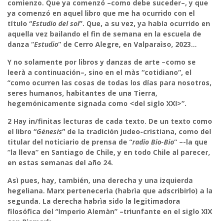
comienzo. Que ya comenzó –como debe suceder–, y que
ya comenzó en aquel libro que me ha ocurrido con el
título “
Estudio del sol
”. Que, a su vez, ya había ocurrido en
aquella vez bailando el fin de semana en la escuela de
danza “
Estudio
” de Cerro Alegre, en Valparaìso, 2023…
Y no solamente por libros y danzas de arte –como se
leerà a continuación–, sino en el màs “cotidiano”, el
“como ocurren las cosas de todas los días para nosotros,
seres humanos, habitantes de una Tierra,
hegemónicamente signada como <del siglo XXI>”.
2
Hay in/finitas lecturas de cada texto. De un texto como
el libro “
Gènesis
” de la tradición judeo-cristiana, como del
titular del noticiario de prensa de “
radio Bio-Bio
” –-la que
“la lleva” en Santiago de Chile, y en todo Chile al parecer,
en estas semanas del año 24.
Asì pues, hay, también, una derecha y una izquierda
hegeliana. Marx pertenecerìa (habrìa que adscribirlo) a la
segunda. La derecha habrìa sido la legitimadora
filosófica del “Imperio Alemàn” –triunfante en el siglo XIX