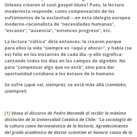
Orleans crearon el soul-gospel-blues? Pues, la lectura
modernista responde: como compensación de los
sufrimientos de la esclavitud –-en esta idelogìa europea
moderno-racionalista de “necesidades humanas”,
“escasez”, “ausencia”, “entonces progreso”, etc.
La lectura “cùltica” diría entonces: la crearon porque
para ellos la vida “siempre es <aquì y ahora>”, y había (se
es) feliz en los instantes de cada dìa –y ello significa:
cantando todos los días en los campos de algodón. No
para “compensar algo que no està”, sino para dar
oportunidad cotidiana a los éxtasis de lo humano.
Se sufre (¡què va!, siempre); se està màs allà (también,
¡siempre!)
[1]
Vèase el discurso de Pedro Morandè al recibir la máxima
distinción de la Universidad Catòlica de Chile: “La sociología de
la cultura como hermenéutica de la historia. Agradecimiento
del grado académico de doctor scientiae et honoris causa de la