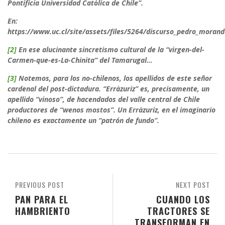
Pontificia Universidad Catòlica de Chile”.
En:
https://www.uc.cl/site/assets/files/5264/discurso_pedro_morand
[2]
En ese alucinante sincretismo cultural de la “vìrgen-del-
Carmen-que-es-La-Chinita” del Tamarugal…
[3]
Notemos, para los no-chilenos, los apellidos de este señor
cardenal del post-dictadura. “Erràzuriz” es, precisamente, un
apellido “vinoso”, de hacendados del valle central de Chile
productores de “wenos mostos”. Un Erràzuriz, en el imaginario
chileno es exactamente un “patrón de fundo”.
PREVIOUS POST
NEXT POST
PAN PARA EL
CUANDO LOS
HAMBRIENTO
TRACTORES SE
TRANSFORMAN EN