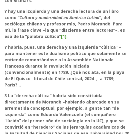
con Bismark.
Y hay una izquierda y una derecha lectora de un libro
como “
Cultura y modernidad en Amèrica Latina
”, del
sociólogo chileno y profesor mìo, Pedro Morandè. Para
mì, la frase clave –la que “discierne entre lectores”–, es
esa de la “palabra cùltica”
[1]
.
Y habrìa, pues, una derecha y una izquierda “cùltica” –
para mantener este dualismo político que solamente se
entiende remontándose a la Assemblèe Nationale
francesa durante la revolución iniciada
(convencionalmente) en 1789. ¿Què nos ata, en la playa
de El Quisco –litoral de Chile central, 2024–, a 1789,
Parìs?…
3
La “derecha cùltica” habrìa sido constituida
directamente de Morandè –habiendo abarcado en su
arremetida conceptual, por ejemplo, a gente tan “de
izquierda” como Eduardo Valenzuela (el compañero
“lùcido” del primer año de sociología en la UC), y que se
convirtió en “heredero” de las jerarquías acadèmicas de
la Facultad de Ciencias Sociales de esa Universidad por 20