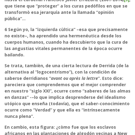
que tiene que “proteger” a los curas pedófilos en que se
transformò esa jerarquía ante la llamada “opinión
pública”…
6
Según yo, la “izquierda cùltica” –esa que precisamente
no existe–, ha aprendido una hermenéutica desde los
cuerpos humanos, cuando ha descubierto que la cura de
las angustias vitales permanentes de la época ocurre
bailando.
Se trata, tambièn, de una cierta lectura de Derrida (de la
alternativa al “logocentrismo”), con la condiciòn de
saberse derridianos “
avant ou après la lettre
”. Esto dice:
pareciera que comprendemos que el mejor comprender
en nuestro “siglo XXI”, ocurre como “saberes de las almas
en danzas” -–lo que implica desprenderse del idealismo
utópico que enseña (todavía), que el saber-conocimiento
ocurre como “Verdad” y que ella es “intrínsecamente
nunca plena”.
En cambio, esta figura: ¿còmo fue que los esclavos
africanos en las plantaciones de algodón vecinas a New