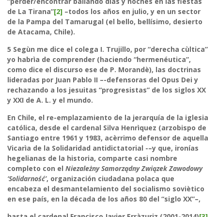
“perder/encontrar bailando dìas y noches en las fiestas
de La Tirana”
[2]
–todos los años en julio, y en un sector
de la Pampa del Tamarugal (el bello, bellísimo, desierto
de Atacama, Chile).
5
Segùn me dice el colega I. Trujillo, por “derecha cùltica”
yo habrìa de comprender (haciendo “hermenéutica”,
como dice el discurso ese de P. Morandè), las doctrinas
lideradas por Juan Pablo II –-defensoras del Opus Dei y
rechazando a los jesuitas “progresistas” de los siglos XX
y XXI de A. L. y el mundo.
En Chile, el re-emplazamiento de la jerarquía de la iglesia
católica, desde el cardenal Silva Henrìquez (arzobispo de
Santiago entre 1961 y 1983, acèrrimo defensor de aquella
Vicarìa de la Solidaridad antidictatorial -–y que, ironías
hegelianas de la historia, comparte casi nombre
completo con el
Niezależny Samorządny Związek Zawodowy
‘Solidarność’
, organización ciudadana polaca que
encabeza el desmantelamiento del socialismo soviètico
en ese país, en la década de los años 80 del “siglo XX”–,
hasta el cardenal Francisco Javier Erràzuriz (2001-2014)
[3]
,