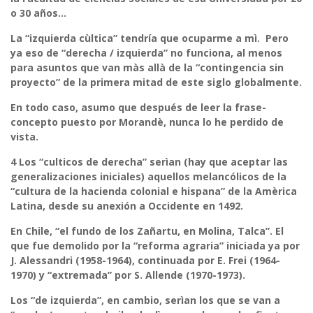
o 30 años…
La “izquierda cùltica” tendría que ocuparme a mì. Pero
ya eso de “derecha / izquierda” no funciona, al menos
para asuntos que van màs allà de la “contingencia sin
proyecto” de la primera mitad de este siglo globalmente.
En todo caso, asumo que después de leer la frase-
concepto puesto por Morandè, nunca lo he perdido de
vista.
4
Los “culticos de derecha” serìan (hay que aceptar las
generalizaciones iniciales) aquellos melancólicos de la
“cultura de la hacienda colonial e hispana” de la Amèrica
Latina, desde su anexión a Occidente en 1492.
En Chile, “el fundo de los Zañartu, en Molina, Talca”. El
que fue demolido por la “reforma agraria” iniciada ya por
J. Alessandri (1958-1964), continuada por E. Frei (1964-
1970) y “extremada” por S. Allende (1970-1973).
Los “de izquierda”, en cambio, serìan los que se van a