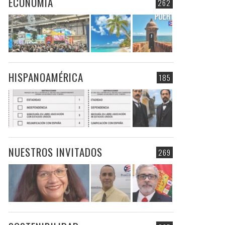
ECONOMIA
262
HISPANOAMÉRICA
185
NUESTROS INVITADOS
269