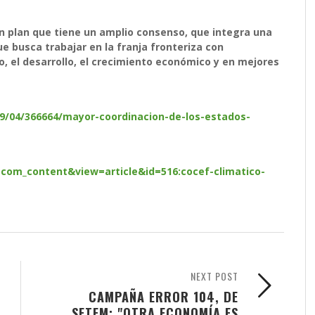
n plan que tiene un amplio consenso, que integra una
e busca trabajar en la franja fronteriza con
, el desarrollo, el crecimiento económico y en mejores
/09/04/366664/mayor-coordinacion-de-los-estados-
com_content&view=article&id=516:cocef-climatico-
NEXT POST
CAMPAÑA ERROR 104, DE
SETEM: "OTRA ECONOMÍA ES