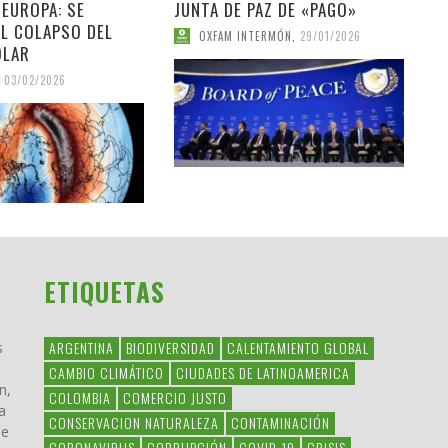
 EUROPA: SE
JUNTA DE PAZ DE «PAGO»
EL COLAPSO DEL
OXFAM INTERMÓN
,
29/01/2026
OLAR
03/02/2026
ETIQUETAS
ARGENTINA
BIODIVERSIDAD
CALENTAMIENTO GLOBAL
s
CAMBIO CLIMÁTICO
CIUDADES DE LATINOAMERICA
n,
COLOMBIA
COMERCIO JUSTO
a
CONSERVACION NATURALEZA
CONTAMINACIÓN
ue
CORONAVIRUS
CORRUPCIÓN
COVID-19
CRISIS