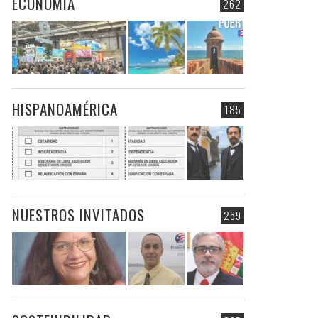
ECONOMIA
262
HISPANOAMÉRICA
185
NUESTROS INVITADOS
269