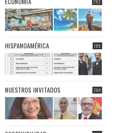
ECONOMIA
262
HISPANOAMÉRICA
185
NUESTROS INVITADOS
269