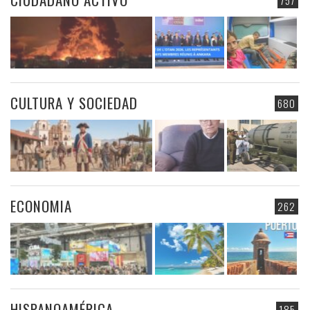
757
CULTURA Y SOCIEDAD
680
ECONOMIA
262
HISPANOAMÉRICA
185