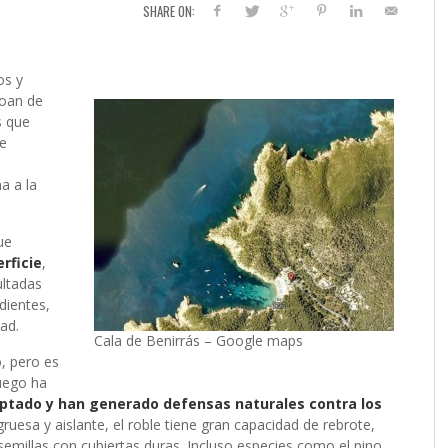
SHARE ON:
os y
Joan de
s que
e
a a la
ue
rficie
,
ultadas
dientes,
ad.
Cala de Benirrás – Google maps
, pero es
uego ha
ptado y han generado defensas naturales contra los
ruesa y aislante, el roble tiene gran capacidad de rebrote,
semillas con cubiertas duras. Incluso especies como el pino