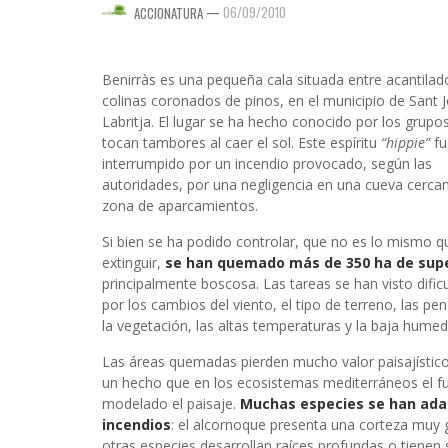
—
06/09/2010
ACCIONATURA
Benirràs es una pequeña cala situada entre acantilad
colinas coronados de pinos, en el municipio de Sant 
Labritja. El lugar se ha hecho conocido por los grupo
tocan tambores al caer el sol. Este espíritu
“hippie”
fu
interrumpido por un incendio provocado, según las
autoridades, por una negligencia en una cueva cercan
zona de aparcamientos.
Si bien se ha podido controlar, que no es lo mismo q
extinguir,
se han quemado más de 350 ha de supe
principalmente boscosa. Las tareas se han visto dific
por los cambios del viento, el tipo de terreno, las pen
la vegetación, las altas temperaturas y la baja humed
Las áreas quemadas pierden mucho valor paisajístico
un hecho que en los ecosistemas mediterráneos el f
modelado el paisaje.
Muchas especies se han ada
incendios
: el alcornoque presenta una corteza muy g
otras especies desarrollan raíces profundas o tienen 