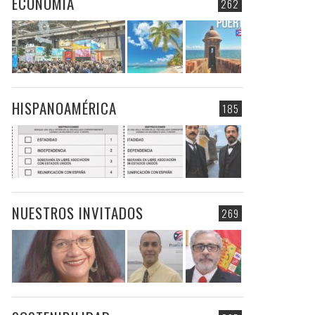
ECONOMIA
262
HISPANOAMÉRICA
185
NUESTROS INVITADOS
269