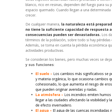
blanco, rico en resinas, dependen del fuego para su 
espacio quemado. Cuando llegan a una determinada a
crecer.
De cualquier manera,
la naturaleza está preparad
no tiene la suficiente capacidad de respuesta a
consecuencias pueden ser devastadoras.
Los da
términos de la población, sobre todo si hay pérdidas
Además, se toma en cuenta la pérdida económica que 
actividades productivas.
Se consideran los bienes, pero muchas veces se deja
y sus funciones
:
El suelo –
Los cambios más significativos se pr
y materia orgánica, lo que ocasiona cambios q
cohesionado, lo que aumenta el riesgo de erosió
que pueden originar avenidas y riadas.
La atmósfera –
Los incendios emiten humos q
llegar a las ciudades afectando la visibilidad y
de efecto invernadero.
El agua –
El agua de las cuencas incendiadas re