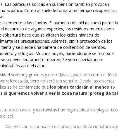
cas. Las partículas sólidas en suspensión también provocan
fauna acuática. Como al suelo le tomará un tiempo recuperar su
se.
siblemente a las plantas. El aumento del pH (el suelo pierde la
a el desarrollo de algunas especies, los residuos muertos son
 cobertura hace que se alteren los ciclos hídricos de
lmente las precipitaciones. Además, sin la protección de los
a tierra y se pierde una barrera de contención de vientos.
limento y refugios. Muchos huyen, haciendo que se rompa el
que se mueven lentamente mueren. Se ven especialmente
ulnerables ante el calor.
ersidad son muy grandes y no todas las aves son como el fénix.
er reforestada, pero no será tan sencillo. Desde las diversas
Illes se ha confirmado que
los pinos tardarán al menos 15
os si queremos volver a ver la zona natural protegida tal
lto a sus casas, y los turistas han regresado a las playas. Los
el sol.
Ana Alcázar, responsable del área social de
Acciónatura.org