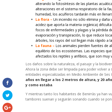
alterando la fotosíntesis de las plantas acuáti
alteraciones en el sistema respiratorio de la 
humedad, los acuíferos tardarán más en llenar
La flora –
Un incendio no sólo elimina y daña vi
acidez que aporta la materia orgánica) dificult
focos de enfermedades y plagas y la pérdida de
evaporación y transpiración, lo que reduce loca
árboles, los rayos del sol llegan más rápido a l
La fauna –
Los animales pierden fuentes de a
equilibrio de los ecosistemas. Las especies 
afectados los reptiles y anfibios, que son muy v
Los daños sobre la naturaleza, el paisaje y la biodiv
Ahora la zona debe ser limpiada para poder volver a s
entidades especializadas en Medio Ambiente de Ses 
años en llegar a los 2 metros de altura, y 20 añ
y como estaba
.
Y mientras tanto los habitantes de Benirràs ya han vue
tambores suenan y seguirán sonando cuando se pone 