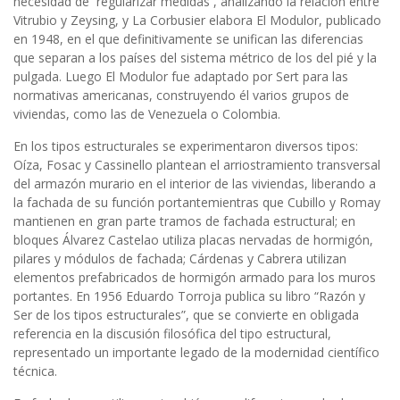
necesidad de `regularizar medidas´, analizando la relación entre
Vitrubio y Zeysing, y La Corbusier elabora El Modulor, publicado
en 1948, en el que definitivamente se unifican las diferencias
que separan a los países del sistema métrico de los del pié y la
pulgada. Luego El Modulor fue adaptado por Sert para las
normativas americanas, construyendo él varios grupos de
viviendas, como las de Venezuela o Colombia.
En los tipos estructurales se experimentaron diversos tipos:
Oíza, Fosac y Cassinello plantean el arriostramiento transversal
del armazón murario en el interior de las viviendas, liberando a
la fachada de su función portantemientras que Cubillo y Romay
mantienen en gran parte tramos de fachada estructural; en
bloques Álvarez Castelao utiliza placas nervadas de hormigón,
pilares y módulos de fachada; Cárdenas y Cabrera utilizan
elementos prefabricados de hormigón armado para los muros
portantes. En 1956 Eduardo Torroja publica su libro “Razón y
Ser de los tipos estructurales”, que se convierte en obligada
referencia en la discusión filosófica del tipo estructural,
representado un importante legado de la modernidad científico
técnica.