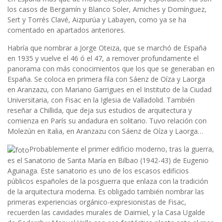
los casos de Bergamín y Blanco Soler, Arniches y Domínguez,
Sert y Torrés Clavé, Aizpurúa y Labayen, como ya se ha
comentado en apartados anteriores.
Habría que nombrar a Jorge Oteiza, que se marchó de España
en 1935 y vuelve el 46 ó el 47, a remover profundamente el
panorama con más conocimientos que los que se generaban en
España. Se coloca en primera fila con Sáenz de Oíza y Laorga
en Aranzazu, con Mariano Garrigues en el Instituto de la Ciudad
Universitaria, con Fisac en la Iglesia de Valladolid. También
reseñar a Chillida, que deja sus estudios de arquitectura y
comienza en París su andadura en solitario. Tuvo relación con
Molezún en Italia, en Aranzazu con Sáenz de Oíza y Laorga…
Probablemente el primer edificio moderno, tras la guerra,
es el Sanatorio de Santa María en Bilbao (1942-43) de Eugenio
Aguinaga. Este sanatorio es uno de los escasos edificios
públicos españoles de la posguerra que enlaza con la tradición
de la arquitectura moderna. Es obligado también nombrar las
primeras experiencias orgánico-expresionistas de Fisac,
recuerden las cavidades murales de Daimiel, y la Casa Ugalde