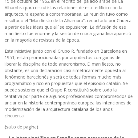
15 de octubre de 1952 en el recinto del palacio árabe de La
Alhambra para discutir las relaciones de este edificio con la
arquitectura española contemporánea. La reunión tuvo como
resultado el “Manifiesto de la Alhambra”, redactado por Chueca
a partir de las ideas que allí se expusieron. La difusión de ese
manifiesto fue enorme y la sesión de crítica granadina apareció
en la mayoría de revistas de la época.
Esta iniciativa junto con el Grupo R, fundado en Barcelona en
1951, están promocionadas por arquitectos con ganas de
liberar la disciplina de todo anacronismo. El manifiesto, no
obstante, es una declaración casi simétricamente opuesta al
fenómeno barcelonés y será de todas formas mucho más
programático y rico en propuestas que el episodio catalán. Se
puede sostener que el Grupo R constituirá sobre todo la
tentativa por parte de algunos profesionales comprometidos de
anclar en la historia contemporánea europea las intenciones de
modernización de la arquitectura catalana de los años
cincuenta.
{salto de pagina}
.- La labor científica en España como precursora de la