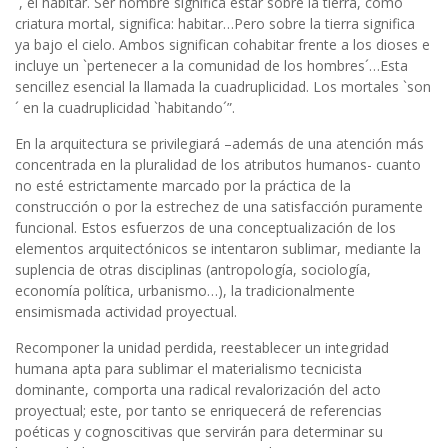
´, el habitar. Ser hombre significa estar sobre la tierra, como
criatura mortal, significa: habitar…Pero sobre la tierra significa
ya bajo el cielo. Ambos significan cohabitar frente a los dioses e
incluye un `pertenecer a la comunidad de los hombres´…Esta
sencillez esencial la llamada la cuadruplicidad. Los mortales `son
´ en la cuadruplicidad `habitando´”.
En la arquitectura se privilegiará –además de una atención más
concentrada en la pluralidad de los atributos humanos- cuanto
no esté estrictamente marcado por la práctica de la
construcción o por la estrechez de una satisfacción puramente
funcional. Estos esfuerzos de una conceptualización de los
elementos arquitectónicos se intentaron sublimar, mediante la
suplencia de otras disciplinas (antropología, sociología,
economía política, urbanismo…), la tradicionalmente
ensimismada actividad proyectual.
Recomponer la unidad perdida, reestablecer un integridad
humana apta para sublimar el materialismo tecnicista
dominante, comporta una radical revalorización del acto
proyectual; este, por tanto se enriquecerá de referencias
poéticas y cognoscitivas que servirán para determinar su