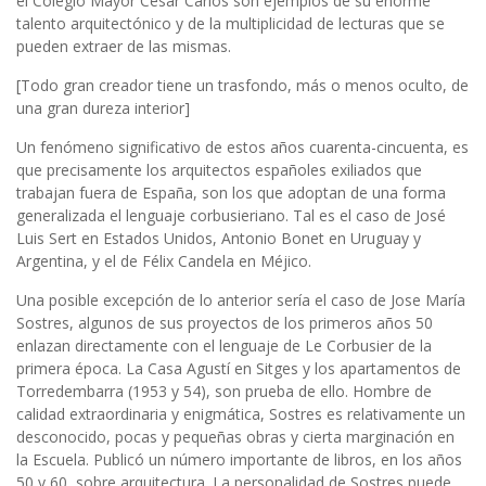
el Colegio Mayor César Carlos son ejemplos de su enorme
talento arquitectónico y de la multiplicidad de lecturas que se
pueden extraer de las mismas.
[Todo gran creador tiene un trasfondo, más o menos oculto, de
una gran dureza interior]
Un fenómeno significativo de estos años cuarenta-cincuenta, es
que precisamente los arquitectos españoles exiliados que
trabajan fuera de España, son los que adoptan de una forma
generalizada el lenguaje corbusieriano. Tal es el caso de José
Luis Sert en Estados Unidos, Antonio Bonet en Uruguay y
Argentina, y el de Félix Candela en Méjico.
Una posible excepción de lo anterior sería el caso de Jose María
Sostres, algunos de sus proyectos de los primeros años 50
enlazan directamente con el lenguaje de Le Corbusier de la
primera época. La Casa Agustí en Sitges y los apartamentos de
Torredembarra (1953 y 54), son prueba de ello. Hombre de
calidad extraordinaria y enigmática, Sostres es relativamente un
desconocido, pocas y pequeñas obras y cierta marginación en
la Escuela. Publicó un número importante de libros, en los años
50 y 60, sobre arquitectura. La personalidad de Sostres puede