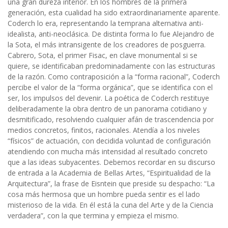
una gran dureza interior. En los hombres de la primera
generación, esta cualidad ha sido extraordinariamente aparente.
Coderch lo era, representando la temprana alternativa anti-
idealista, anti-neoclásica. De distinta forma lo fue Alejandro de
la Sota, el más intransigente de los creadores de posguerra.
Cabrero, Sota, el primer Fisac, en clave monumental si se
quiere, se identificaban predominadamente con las estructuras
de la razón. Como contraposición a la “forma racional”, Coderch
percibe el valor de la “forma orgánica”, que se identifica con el
ser, los impulsos del devenir. La poética de Coderch restituye
deliberadamente la obra dentro de un panorama cotidiano y
desmitificado, resolviendo cualquier afán de trascendencia por
medios concretos, finitos, racionales. Atendía a los niveles
“físicos” de actuación, con decidida voluntad de configuración
atendiendo con mucha más intensidad al resultado concreto
que a las ideas subyacentes. Debemos recordar en su discurso
de entrada a la Academia de Bellas Artes, “Espiritualidad de la
Arquitectura”, la frase de Eisntein que preside su despacho: “La
cosa más hermosa que un hombre pueda sentir es el lado
misterioso de la vida. En él está la cuna del Arte y de la Ciencia
verdadera”, con la que termina y empieza el mismo.