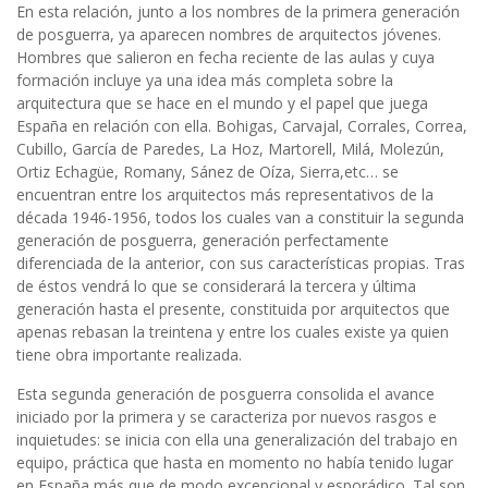
En esta relación, junto a los nombres de la primera generación
de posguerra, ya aparecen nombres de arquitectos jóvenes.
Hombres que salieron en fecha reciente de las aulas y cuya
formación incluye ya una idea más completa sobre la
arquitectura que se hace en el mundo y el papel que juega
España en relación con ella. Bohigas, Carvajal, Corrales, Correa,
Cubillo, García de Paredes, La Hoz, Martorell, Milá, Molezún,
Ortiz Echagüe, Romany, Sánez de Oíza, Sierra,etc… se
encuentran entre los arquitectos más representativos de la
década 1946-1956, todos los cuales van a constituir la segunda
generación de posguerra, generación perfectamente
diferenciada de la anterior, con sus características propias. Tras
de éstos vendrá lo que se considerará la tercera y última
generación hasta el presente, constituida por arquitectos que
apenas rebasan la treintena y entre los cuales existe ya quien
tiene obra importante realizada.
Esta segunda generación de posguerra consolida el avance
iniciado por la primera y se caracteriza por nuevos rasgos e
inquietudes: se inicia con ella una generalización del trabajo en
equipo, práctica que hasta en momento no había tenido lugar
en España más que de modo excepcional y esporádico. Tal son