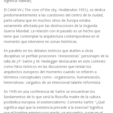
significa: habitar]
El CIAM VII ( The core of the city, Hoddesdon 1951), se dedica
predominantemente a las cuestiones del centro de la ciudad,
parte urbana que en muchos sitios de Europa estaba
seriamente afectada por las destrucciones de la Segunda
Guerra Mundial. La relación con el pasado es un hecho que
tiene que contemplar la arquitectura contemporánea en el
momento que interviene en zonas históricas.
En paralelo en los debates teóricos que atañen a otras
disciplinas se perfilan posiciones `revisionistas´: personajes de la
talla de J.P. Sartre y M. Heidegger destacarán en este contexto
como hitos teóricos en las discusiones que tenían los
arquitectos europeos del momento cuando se refieren a
términos conceptuales como –organicismo, humanización,
heterodoxia- cargados de un intencional talante reformista.
En 1945 en una conferencia de Sartre se encuentran los
fundamentos de lo que será la filosofía madre de la cultura
postbélica europea: el existencialismo. Comenta Sartre: “¿Qué
significa aquí que la existencia precede a la esencia? Significa
que el hombre empieza por existir, se encuentra, surge en el