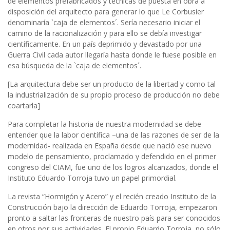
de elementos prefabricados y técnicas de puesta en obra a
disposición del arquitecto para generar lo que Le Corbusier
denominaría `caja de elementos´. Sería necesario iniciar el
camino de la racionalización y para ello se debía investigar
científicamente. En un país deprimido y devastado por una
Guerra Civil cada autor llegaría hasta donde le fuese posible en
esa búsqueda de la `caja de elementos´.
[La arquitectura debe ser un producto de la libertad y como tal
la industrialización de su propio proceso de producción no debe
coartarla]
Para completar la historia de nuestra modernidad se debe
entender que la labor científica –una de las razones de ser de la
modernidad- realizada en España desde que nació ese nuevo
modelo de pensamiento, proclamado y defendido en el primer
congreso del CIAM, fue uno de los logros alcanzados, donde el
Instituto Eduardo Torroja tuvo un papel primordial.
La revista “Hormigón y Acero” y el recién creado Instituto de la
Construcción bajo la dirección de Eduardo Torroja, empezaron
pronto a saltar las fronteras de nuestro país para ser conocidos
en otros por sus actividades. El propio Eduardo Torroja, no sólo