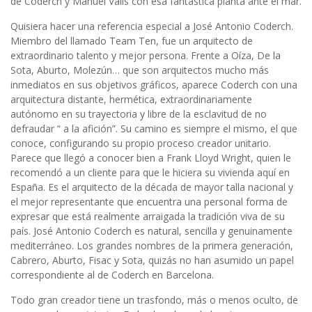
de Coderch y Manuel Valls con esa fantástica planta ante el mar.
Quisiera hacer una referencia especial a José Antonio Coderch.
Miembro del llamado Team Ten, fue un arquitecto de
extraordinario talento y mejor persona. Frente a Oíza, De la
Sota, Aburto, Molezún… que son arquitectos mucho más
inmediatos en sus objetivos gráficos, aparece Coderch con una
arquitectura distante, hermética, extraordinariamente
autónomo en su trayectoria y libre de la esclavitud de no
defraudar “ a la afición”. Su camino es siempre el mismo, el que
conoce, configurando su propio proceso creador unitario.
Parece que llegó a conocer bien a Frank Lloyd Wright, quien le
recomendó a un cliente para que le hiciera su vivienda aquí en
España. Es el arquitecto de la década de mayor talla nacional y
el mejor representante que encuentra una personal forma de
expresar que está realmente arraigada la tradición viva de su
país. José Antonio Coderch es natural, sencilla y genuinamente
mediterráneo. Los grandes nombres de la primera generación,
Cabrero, Aburto, Fisac y Sota, quizás no han asumido un papel
correspondiente al de Coderch en Barcelona.
Todo gran creador tiene un trasfondo, más o menos oculto, de