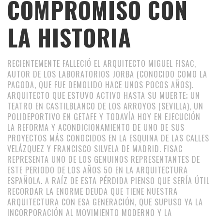
COMPROMISO CON
LA HISTORIA
RECIENTEMENTE FALLECIÓ EL ARQUITECTO MIGUEL FISAC,
AUTOR DE LOS LABORATORIOS JORBA (CONOCIDO COMO LA
PAGODA, QUE FUE DEMOLIDO HACE UNOS POCOS AÑOS).
ARQUITECTO QUE ESTUVO ACTIVO HASTA SU MUERTE; UN
TEATRO EN CASTILBLANCO DE LOS ARROYOS (SEVILLA), UN
POLIDEPORTIVO EN GETAFE Y TODAVÍA HOY EN EJECUCIÓN
LA REFORMA Y ACONDICIONAMIENTO DE UNO DE SUS
PROYECTOS MÁS CONOCIDOS EN LA ESQUINA DE LAS CALLES
VELÁZQUEZ Y FRANCISCO SILVELA DE MADRID. FISAC
REPRESENTA UNO DE LOS GENUINOS REPRESENTANTES DE
ESTE PERIODO DE LOS AÑOS 50 EN LA ARQUITECTURA
ESPAÑOLA. A RAÍZ DE ESTA PÉRDIDA PIENSO QUE SERÍA ÚTIL
RECORDAR LA ENORME DEUDA QUE TIENE NUESTRA
ARQUITECTURA CON ESA GENERACIÓN, QUE SUPUSO YA LA
INCORPORACIÓN AL MOVIMIENTO MODERNO Y LA