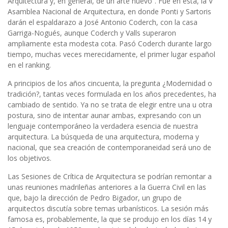
Arquitectura y, en general, de un arte nuevo”. Fue en ésta, la V
Asamblea Nacional de Arquitectura, en donde Ponti y Sartoris
darán el espaldarazo a José Antonio Coderch, con la casa
Garriga-Nogués, aunque Coderch y Valls superaron
ampliamente esta modesta cota. Pasó Coderch durante largo
tiempo, muchas veces merecidamente, el primer lugar español
en el ranking.
A principios de los años cincuenta, la pregunta ¿Modernidad o
tradición?, tantas veces formulada en los años precedentes, ha
cambiado de sentido. Ya no se trata de elegir entre una u otra
postura, sino de intentar aunar ambas, expresando con un
lenguaje contemporáneo la verdadera esencia de nuestra
arquitectura. La búsqueda de una arquitectura, moderna y
nacional, que sea creación de contemporaneidad será uno de
los objetivos.
Las Sesiones de Crítica de Arquitectura se podrían remontar a
unas reuniones madrileñas anteriores a la Guerra Civil en las
que, bajo la dirección de Pedro Bigador, un grupo de
arquitectos discutía sobre temas urbanísticos. La sesión más
famosa es, probablemente, la que se produjo en los días 14 y