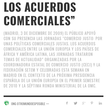
LOS ACUERDOS
COMERCIALES”
(MADRID, 3 DE DICIEMBRE DE 2009) EL PÚBLICO APOYÓ
CON SU PRESENCIA LAS JORNADAS “COMERCIO JUSTO: POR
UNAS POLÍTICAS COMERCIALES JUSTAS. LOS ACUERDOS
COMERCIALES ENTRE LA UNIÓN EUROPEA Y LOS PAÍSES DE
ÁFRICA Y AMÉRICA LATINA, LAS JORNADAS TRATARON
TEMAS DE ACTUALIDAD” ORGANIZADAS POR LA
COORDINADORA ESTATAL DE COMERCIO JUSTO (CECJ) Y LA
FEDERACIÓN SETEM Y CELEBRADAS ESTA SEMANA EN
MADRID EN EL CONTEXTO DE LA PRÓXIMA PRESIDENCIA
ESPAÑOLA DE LA UNIÓN EUROPEA EN EL PRIMER SEMESTRE
DE 2010 Y LA SÉPTIMA RONDA MINISTERIAL DE LA OMC.
—
ONG OTROMUNDOESPOSIBLE