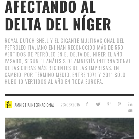
AFECTANDO AL
DELTA DEL NÍGER
ROYAL DUTCH SHELL Y EL GIGANTE MULTINACIONAL DEL
PETRÓLEO ITALIANO ENI HAN RECONOCIDO MÁS DE 550
VERTIDOS DE PETRÓLEO EN EL DELTA DEL NÍGER EL AÑO
PASADO, SEGÚN EL ANÁLISIS DE AMNISTÍA INTERNACIONAL
DE LAS CIFRAS MÁS RECIENTES DE LAS EMPRESAS. EN
CAMBIO, POR TÉRMINO MEDIO, ENTRE 1971 Y 2011 SÓLO
HUBO 10 VERTIDOS AL AÑO EN TODA EUROPA.
—
23/03/2015
AMNISTIA INTERNACIONAL