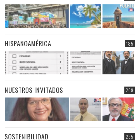
HISPANOAMÉRICA
185
NUESTROS INVITADOS
269
SOSTENIBILIDAD
235