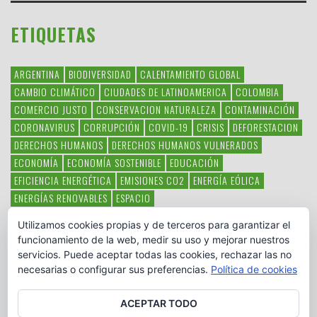
ETIQUETAS
ARGENTINA
BIODIVERSIDAD
CALENTAMIENTO GLOBAL
CAMBIO CLIMÁTICO
CIUDADES DE LATINOAMERICA
COLOMBIA
COMERCIO JUSTO
CONSERVACION NATURALEZA
CONTAMINACIÓN
CORONAVIRUS
CORRUPCIÓN
COVID-19
CRISIS
DEFORESTACION
DERECHOS HUMANOS
DERECHOS HUMANOS VULNERADOS
ECONOMÍA
ECONOMÍA SOSTENIBLE
EDUCACIÓN
EFICIENCIA ENERGÉTICA
EMISIONES CO2
ENERGÍA EÓLICA
ENERGÍAS RENOVABLES
ESPACIO
ESPECIES EN PELIGRO DE EXTINCIÓN
FAUNA LATINOAMERICANA
Utilizamos cookies propias y de terceros para garantizar el
HAMBRE
LATINOAMÉRICA
MEDIO AMBIENTE
MÉXICO
funcionamiento de la web, medir su uso y mejorar nuestros
OBJETIVOS DEL MILENIO
ONGS
PAZ
POBREZA
POESÍA
POLITICA
servicios. Puede aceptar todas las cookies, rechazar las no
PUEBLOS INDÍGENAS
RSC
RSE
SOBERANÍA ALIMENTARIA
necesarias o configurar sus preferencias.
Política de cookies
SOLIDARIDAD
SOSTENIBILIDAD
TECNOLOGÍA
VERTIDO PETROLEO
VIOLENCIA DE GÉNERO.
ACEPTAR TODO