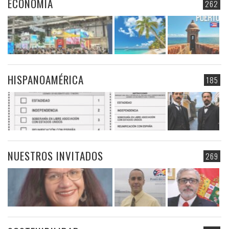
ECONOMIA
262
HISPANOAMÉRICA
185
NUESTROS INVITADOS
269