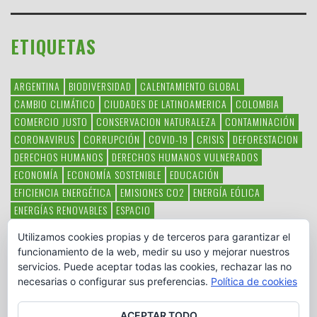
ETIQUETAS
ARGENTINA
BIODIVERSIDAD
CALENTAMIENTO GLOBAL
CAMBIO CLIMÁTICO
CIUDADES DE LATINOAMERICA
COLOMBIA
COMERCIO JUSTO
CONSERVACION NATURALEZA
CONTAMINACIÓN
CORONAVIRUS
CORRUPCIÓN
COVID-19
CRISIS
DEFORESTACION
DERECHOS HUMANOS
DERECHOS HUMANOS VULNERADOS
ECONOMÍA
ECONOMÍA SOSTENIBLE
EDUCACIÓN
EFICIENCIA ENERGÉTICA
EMISIONES CO2
ENERGÍA EÓLICA
ENERGÍAS RENOVABLES
ESPACIO
ESPECIES EN PELIGRO DE EXTINCIÓN
FAUNA LATINOAMERICANA
Utilizamos cookies propias y de terceros para garantizar el
HAMBRE
LATINOAMÉRICA
MEDIO AMBIENTE
MÉXICO
funcionamiento de la web, medir su uso y mejorar nuestros
OBJETIVOS DEL MILENIO
ONGS
PAZ
POBREZA
POESÍA
POLITICA
servicios. Puede aceptar todas las cookies, rechazar las no
PUEBLOS INDÍGENAS
RSC
RSE
SOBERANÍA ALIMENTARIA
necesarias o configurar sus preferencias.
Política de cookies
SOLIDARIDAD
SOSTENIBILIDAD
TECNOLOGÍA
VERTIDO PETROLEO
VIOLENCIA DE GÉNERO.
ACEPTAR TODO