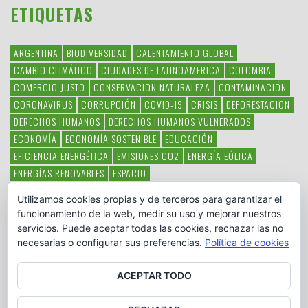
ETIQUETAS
ARGENTINA
BIODIVERSIDAD
CALENTAMIENTO GLOBAL
CAMBIO CLIMÁTICO
CIUDADES DE LATINOAMERICA
COLOMBIA
COMERCIO JUSTO
CONSERVACION NATURALEZA
CONTAMINACIÓN
CORONAVIRUS
CORRUPCIÓN
COVID-19
CRISIS
DEFORESTACION
DERECHOS HUMANOS
DERECHOS HUMANOS VULNERADOS
ECONOMÍA
ECONOMÍA SOSTENIBLE
EDUCACIÓN
EFICIENCIA ENERGÉTICA
EMISIONES CO2
ENERGÍA EÓLICA
ENERGÍAS RENOVABLES
ESPACIO
ESPECIES EN PELIGRO DE EXTINCIÓN
FAUNA LATINOAMERICANA
Utilizamos cookies propias y de terceros para garantizar el
HAMBRE
LATINOAMÉRICA
MEDIO AMBIENTE
MÉXICO
funcionamiento de la web, medir su uso y mejorar nuestros
OBJETIVOS DEL MILENIO
ONGS
PAZ
POBREZA
POESÍA
POLITICA
servicios. Puede aceptar todas las cookies, rechazar las no
PUEBLOS INDÍGENAS
RSC
RSE
SOBERANÍA ALIMENTARIA
necesarias o configurar sus preferencias.
Política de cookies
SOLIDARIDAD
SOSTENIBILIDAD
TECNOLOGÍA
VERTIDO PETROLEO
VIOLENCIA DE GÉNERO.
ACEPTAR TODO