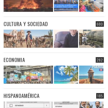
CULTURA Y SOCIEDAD
680
ECONOMIA
262
HISPANOAMÉRICA
185