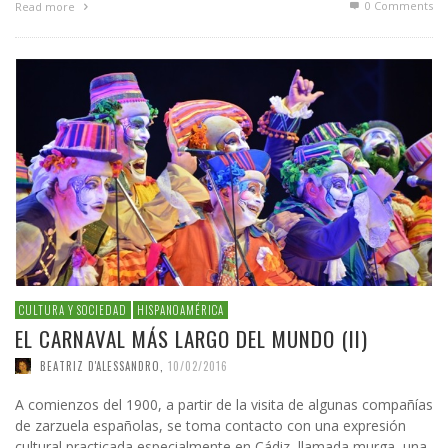
0 Comments
Read more
CULTURA Y SOCIEDAD
HISPANOAMÉRICA
EL CARNAVAL MÁS LARGO DEL MUNDO (II)
BEATRIZ D'ALESSANDRO
,
10/02/2016
A comienzos del 1900, a partir de la visita de algunas compañías
de zarzuela españolas, se toma contacto con una expresión
cultural practicada especialmente en Cádiz, llamada murga, una