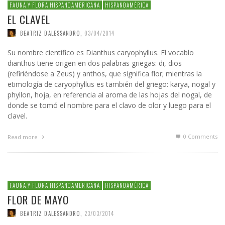
FAUNA Y FLORA HISPANOAMERICANA
HISPANOAMÉRICA
EL CLAVEL
BEATRIZ D'ALESSANDRO
,
03/04/2014
Su nombre científico es Dianthus caryophyllus. El vocablo
dianthus tiene origen en dos palabras griegas: di, dios
(refiriéndose a Zeus) y anthos, que significa flor; mientras la
etimología de caryophyllus es también del griego: karya, nogal y
phyllon, hoja, en referencia al aroma de las hojas del nogal, de
donde se tomó el nombre para el clavo de olor y luego para el
clavel.
0 Comments
Read more
FAUNA Y FLORA HISPANOAMERICANA
HISPANOAMÉRICA
FLOR DE MAYO
BEATRIZ D'ALESSANDRO
,
23/03/2014