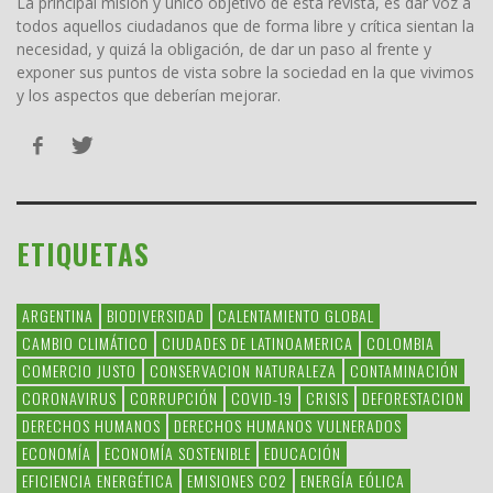
La principal misión y único objetivo de esta revista, es dar voz a
todos aquellos ciudadanos que de forma libre y crítica sientan la
necesidad, y quizá la obligación, de dar un paso al frente y
exponer sus puntos de vista sobre la sociedad en la que vivimos
y los aspectos que deberían mejorar.
ETIQUETAS
ARGENTINA
BIODIVERSIDAD
CALENTAMIENTO GLOBAL
CAMBIO CLIMÁTICO
CIUDADES DE LATINOAMERICA
COLOMBIA
COMERCIO JUSTO
CONSERVACION NATURALEZA
CONTAMINACIÓN
CORONAVIRUS
CORRUPCIÓN
COVID-19
CRISIS
DEFORESTACION
DERECHOS HUMANOS
DERECHOS HUMANOS VULNERADOS
ECONOMÍA
ECONOMÍA SOSTENIBLE
EDUCACIÓN
EFICIENCIA ENERGÉTICA
EMISIONES CO2
ENERGÍA EÓLICA