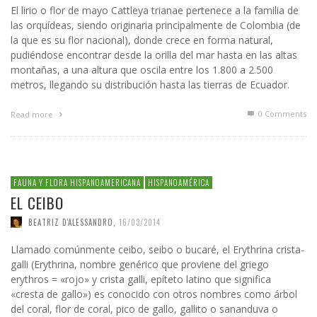
El lirio o flor de mayo Cattleya trianae pertenece a la familia de
las orquídeas, siendo originaria principalmente de Colombia (de
la que es su flor nacional), donde crece en forma natural,
pudiéndose encontrar desde la orilla del mar hasta en las altas
montañas, a una altura que oscila entre los 1.800 a 2.500
metros, llegando su distribución hasta las tierras de Ecuador.
0 Comments
Read more
FAUNA Y FLORA HISPANOAMERICANA
HISPANOAMÉRICA
EL CEIBO
BEATRIZ D'ALESSANDRO
,
16/03/2014
Llamado comúnmente ceibo, seibo o bucaré, el Erythrina crista-
galli (Erythrina, nombre genérico que proviene del griego
erythros = «rojo» y crista galli, epíteto latino que significa
«cresta de gallo») es conocido con otros nombres como árbol
del coral, flor de coral, pico de gallo, gallito o sananduva o