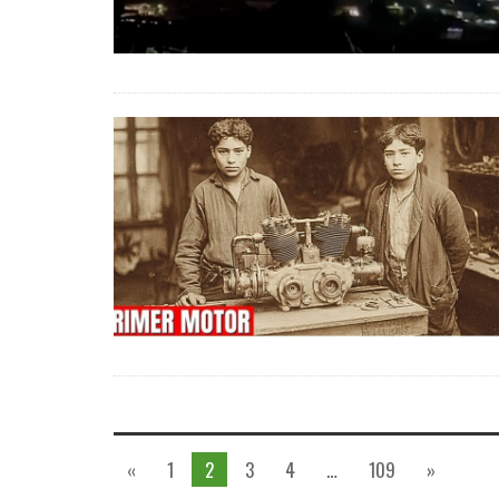
«
1
2
3
4
…
109
»