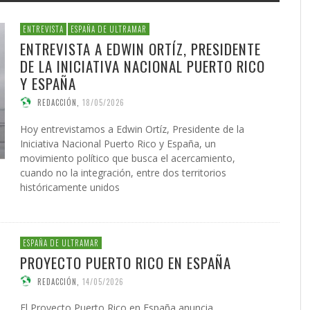
 DE LA GUERRA CONTRA
AS
ATIVA LEGISLATIVA DE UNA
NVIERTEN EN UNA
PRESIDENTE DE LA INICIATIV
INICIATIVA LEGISLATIVA DE 
(XI)
2026
EL NACIMIENTO DEL SOLARI
É JAVIER AGUILERA FRAGOSO
IN CARDOZO
,
29/06/2026
,
SERGIO FERRARI
,
22/07/2026
CIÓN PARA EL FUTURO
FORMA GLOBAL DEL
NACIONAL PUERTO RICO Y E
COALICIÓN PARA EL FUTURO
026
ACCIÓN
,
22/05/2026
ONG OTROMUNDOESPOSIBLE
CARLOS GARCÍA GUERRERO
LENIN CARDOZO
,
10/06/2026
,
10/12/
,
23/0
ENTREVISTA
ESPAÑA DE ULTRAMAR
ICO DE PUERTO RICO (II)
SMO
POLÍTICO DE PUERTO RICO (I
GIO FERRARI
,
28/07/2026
REDACCIÓN
,
18/05/2026
ENTREVISTA A EDWIN ORTÍZ, PRESIDENTE
IN ORTÍZ
LOS GARCÍA GUERRERO
,
24/07/2026
,
02/02/2026
EDWIN ORTÍZ
,
21/07/2026
DE LA INICIATIVA NACIONAL PUERTO RICO
Y ESPAÑA
REDACCIÓN
,
18/05/2026
Hoy entrevistamos a Edwin Ortíz, Presidente de la
Iniciativa Nacional Puerto Rico y España, un
movimiento político que busca el acercamiento,
cuando no la integración, entre dos territorios
históricamente unidos
ESPAÑA DE ULTRAMAR
PROYECTO PUERTO RICO EN ESPAÑA
REDACCIÓN
,
14/05/2026
El Proyecto Puerto Rico en España anuncia