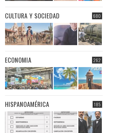
CULTURA Y SOCIEDAD
680
ECONOMIA
262
HISPANOAMÉRICA
185