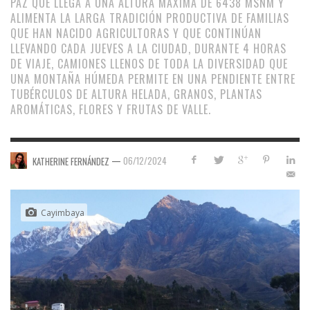
PAZ QUE LLEGA A UNA ALTURA MÁXIMA DE 6438 MSNM Y
ALIMENTA LA LARGA TRADICIÓN PRODUCTIVA DE FAMILIAS
QUE HAN NACIDO AGRICULTORAS Y QUE CONTINÚAN
LLEVANDO CADA JUEVES A LA CIUDAD, DURANTE 4 HORAS
DE VIAJE, CAMIONES LLENOS DE TODA LA DIVERSIDAD QUE
UNA MONTAÑA HÚMEDA PERMITE EN UNA PENDIENTE ENTRE
TUBÉRCULOS DE ALTURA HELADA, GRANOS, PLANTAS
AROMÁTICAS, FLORES Y FRUTAS DE VALLE.
—
06/12/2024
KATHERINE FERNÁNDEZ
Cayimbaya