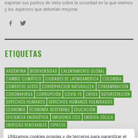
exponer sus puntos de vista sobre la sociedad en la que vivimos
y los aspectos que deberían mejorar.
ETIQUETAS
ARGENTINA
BIODIVERSIDAD
CALENTAMIENTO GLOBAL
CAMBIO CLIMÁTICO
CIUDADES DE LATINOAMERICA
COLOMBIA
COMERCIO JUSTO
CONSERVACION NATURALEZA
CONTAMINACIÓN
CORONAVIRUS
CORRUPCIÓN
COVID-19
CRISIS
DEFORESTACION
DERECHOS HUMANOS
DERECHOS HUMANOS VULNERADOS
ECONOMÍA
ECONOMÍA SOSTENIBLE
EDUCACIÓN
EFICIENCIA ENERGÉTICA
EMISIONES CO2
ENERGÍA EÓLICA
ENERGÍAS RENOVABLES
ESPACIO
ESPECIES EN PELIGRO DE EXTINCIÓN
FAUNA LATINOAMERICANA
Utilizamos cookies propias y de terceros para garantizar el