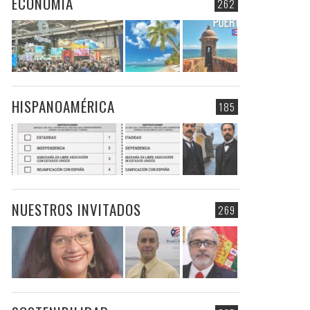
ECONOMIA
262
HISPANOAMÉRICA
185
NUESTROS INVITADOS
269