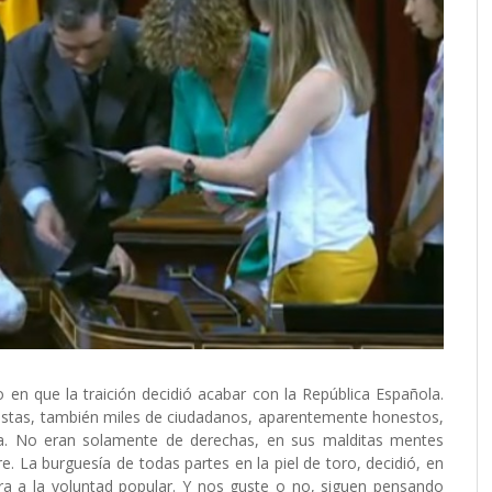
io en que la traición decidió acabar con la República Española.
cistas, también miles de ciudadanos, aparentemente honestos,
ia. No eran solamente de derechas, en sus malditas mentes
 La burguesía de todas partes en la piel de toro, decidió, en
ra a la voluntad popular. Y nos guste o no, siguen pensando