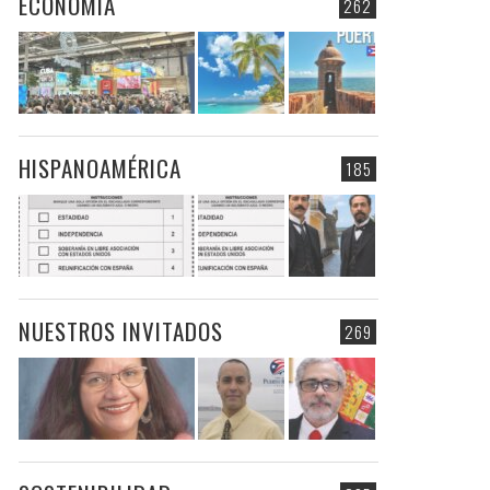
ECONOMIA
262
HISPANOAMÉRICA
185
NUESTROS INVITADOS
269