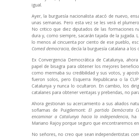
igual.
Ayer, la burguesía nacionalista atacó de nuevo, ens
unas semanas. Pero esta vez se les verá el plumero, 
No critico que diez diputados de las formaciones n
dura y, como siempre, sacarán tajada de la jugada. L
lo menos al cincuenta por ciento de ese pueblo, esc
Comed democracia,
decía la burguesía catalana a los 
Ex Convergencia Democrática de Catalunya, ahora 
papel de bisagra para obtener los mejores beneficio
como mermaba su credibilidad y sus votos, y apostó
fueron solos, pero Esquerra Republicana o la CUP
Catalunya y nunca lo ocultaron. En cambio, los di
catalanes para obtener ventajas y prebendas, no para
Ahora gestionan su acercamiento a sus aliados nat
soflamas de Puigdemont:
El partido
Demòcrata C
encaminar a Catalunya hacia la independencia
, ha 
Mariano Rajoy porque seguro que encontraremos en él
No señores, no creo que sean independentistas con