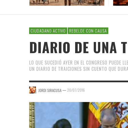
MUNDO
VARG
INICI
LA CO
JOS
LEN
IRÁN
COALI
PLATA
31/07/2
MANIFIESTO
LA CRÍTICA CULTURAL
EDUCACIÓN AMBIENTAL
RED
POLÍT
TURI
SER
CONFIDENCIAS
CHAFLÁN DE LETRAS
NATURALEZA
EDW
CAR
CIUDADANO ACTIVO
REBELDE CON CAUSA
UNA OPINIÓN
ORGANISMOS GLOBALES
DIARIO DE UNA 
ANÁLISIS GLOBAL
RINCÓN DE POESÍA
SOLIDARIDAD Y ONGS
LO QUE SUCEDIÓ AYER EN EL CONGRESO PUEDE LL
UN DIARIO DE TRAICIONES SIN CUENTO QUE DUR
—
20/07/2016
JORDI SIRACUSA