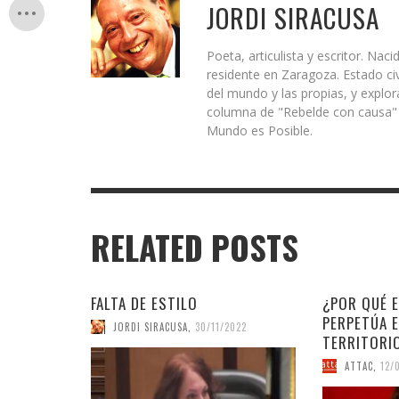
JORDI SIRACUSA
Poeta, articulista y escritor. N
residente en Zaragoza. Estado civ
del mundo y las propias, y explo
columna de "Rebelde con causa" d
Mundo es Posible.
RELATED POSTS
FALTA DE ESTILO
¿POR QUÉ E
PERPETÚA 
JORDI SIRACUSA
,
30/11/2022
TERRITORI
ATTAC
,
12/