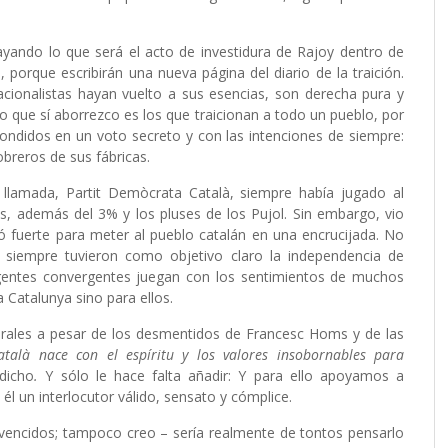
ayando lo que será el acto de investidura de Rajoy dentro de
porque escribirán una nueva página del diario de la traición.
acionalistas hayan vuelto a sus esencias, son derecha pura y
o que sí aborrezco es los que traicionan a todo un pueblo, por
ondidos en un voto secreto y con las intenciones de siempre:
obreros de sus fábricas.
llamada, Partit Demòcrata Català, siempre había jugado al
s, además del 3% y los pluses de los Pujol. Sin embargo, vio
 fuerte para meter al pueblo catalán en una encrucijada. No
 siempre tuvieron como objetivo claro la independencia de
rigentes convergentes juegan con los sentimientos de muchos
 Catalunya sino para ellos.
urales a pesar de los desmentidos de Francesc Homs y de las
atalà
nace con el espíritu y los valores insobornables para
dicho
.
Y sólo le hace falta añadir: Y para ello apoyamos a
 un interlocutor válido, sensato y cómplice.
vencidos; tampoco creo – sería realmente de tontos pensarlo