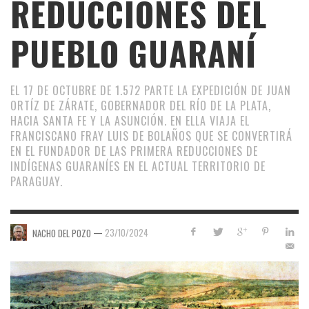
REDUCCIONES DEL
PUEBLO GUARANÍ
EL 17 DE OCTUBRE DE 1.572 PARTE LA EXPEDICIÓN DE JUAN
ORTÍZ DE ZÁRATE, GOBERNADOR DEL RÍO DE LA PLATA,
HACIA SANTA FE Y LA ASUNCIÓN. EN ELLA VIAJA EL
FRANCISCANO FRAY LUIS DE BOLAÑOS QUE SE CONVERTIRÁ
EN EL FUNDADOR DE LAS PRIMERA REDUCCIONES DE
INDÍGENAS GUARANÍES EN EL ACTUAL TERRITORIO DE
PARAGUAY.
—
23/10/2024
NACHO DEL POZO