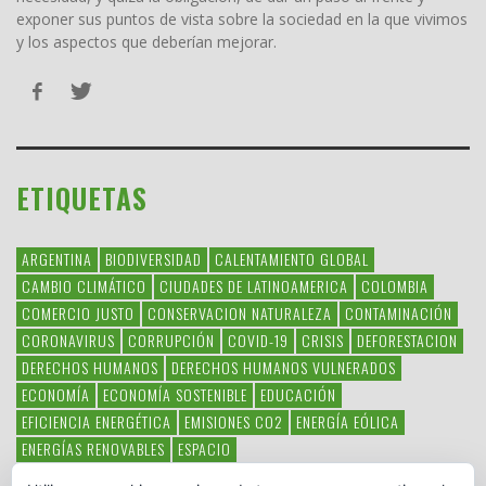
exponer sus puntos de vista sobre la sociedad en la que vivimos
y los aspectos que deberían mejorar.
ETIQUETAS
ARGENTINA
BIODIVERSIDAD
CALENTAMIENTO GLOBAL
CAMBIO CLIMÁTICO
CIUDADES DE LATINOAMERICA
COLOMBIA
COMERCIO JUSTO
CONSERVACION NATURALEZA
CONTAMINACIÓN
CORONAVIRUS
CORRUPCIÓN
COVID-19
CRISIS
DEFORESTACION
DERECHOS HUMANOS
DERECHOS HUMANOS VULNERADOS
ECONOMÍA
ECONOMÍA SOSTENIBLE
EDUCACIÓN
EFICIENCIA ENERGÉTICA
EMISIONES CO2
ENERGÍA EÓLICA
ENERGÍAS RENOVABLES
ESPACIO
ESPECIES EN PELIGRO DE EXTINCIÓN
FAUNA LATINOAMERICANA