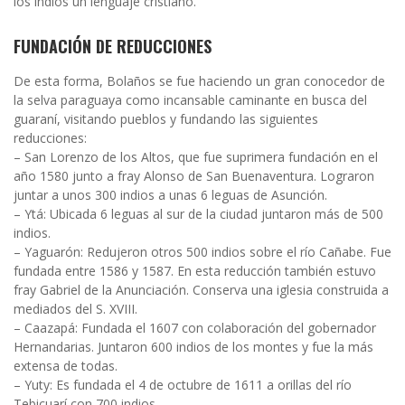
los indios un lenguaje cristiano.
FUNDACIÓN DE REDUCCIONES
De esta forma, Bolaños se fue haciendo un gran conocedor de
la selva paraguaya como incansable caminante en busca del
guaraní, visitando pueblos y fundando las siguientes
reducciones:
– San Lorenzo de los Altos, que fue suprimera fundación en el
año 1580 junto a fray Alonso de San Buenaventura. Lograron
juntar a unos 300 indios a unas 6 leguas de Asunción.
– Ytá: Ubicada 6 leguas al sur de la ciudad juntaron más de 500
indios.
– Yaguarón: Redujeron otros 500 indios sobre el río Cañabe. Fue
fundada entre 1586 y 1587. En esta reducción también estuvo
fray Gabriel de la Anunciación. Conserva una iglesia construida a
mediados del S. XVIII.
– Caazapá: Fundada el 1607 con colaboración del gobernador
Hernandarias. Juntaron 600 indios de los montes y fue la más
extensa de todas.
– Yuty: Es fundada el 4 de octubre de 1611 a orillas del río
Tebicuarí con 700 indios..