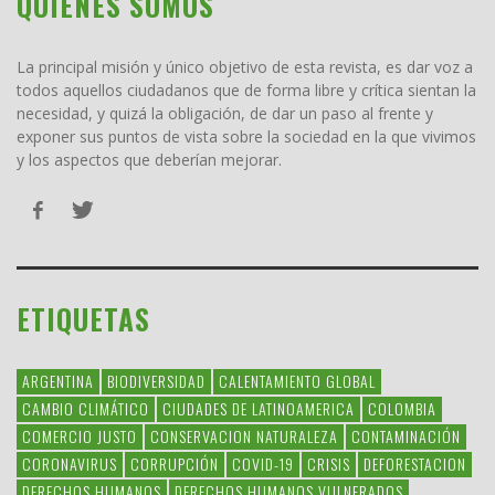
QUIENES SOMOS
La principal misión y único objetivo de esta revista, es dar voz a
todos aquellos ciudadanos que de forma libre y crítica sientan la
necesidad, y quizá la obligación, de dar un paso al frente y
exponer sus puntos de vista sobre la sociedad en la que vivimos
y los aspectos que deberían mejorar.
ETIQUETAS
ARGENTINA
BIODIVERSIDAD
CALENTAMIENTO GLOBAL
CAMBIO CLIMÁTICO
CIUDADES DE LATINOAMERICA
COLOMBIA
COMERCIO JUSTO
CONSERVACION NATURALEZA
CONTAMINACIÓN
CORONAVIRUS
CORRUPCIÓN
COVID-19
CRISIS
DEFORESTACION
DERECHOS HUMANOS
DERECHOS HUMANOS VULNERADOS