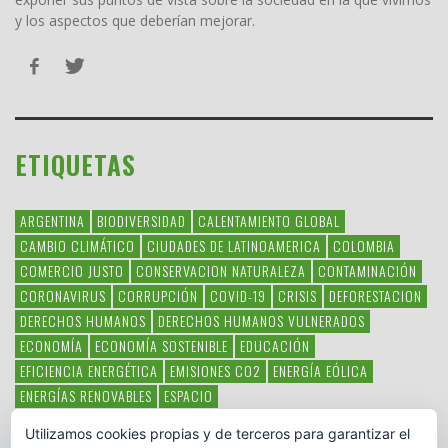
y los aspectos que deberían mejorar.
ETIQUETAS
ARGENTINA
BIODIVERSIDAD
CALENTAMIENTO GLOBAL
CAMBIO CLIMÁTICO
CIUDADES DE LATINOAMERICA
COLOMBIA
COMERCIO JUSTO
CONSERVACION NATURALEZA
CONTAMINACIÓN
CORONAVIRUS
CORRUPCIÓN
COVID-19
CRISIS
DEFORESTACION
DERECHOS HUMANOS
DERECHOS HUMANOS VULNERADOS
ECONOMÍA
ECONOMÍA SOSTENIBLE
EDUCACIÓN
EFICIENCIA ENERGÉTICA
EMISIONES CO2
ENERGÍA EÓLICA
ENERGÍAS RENOVABLES
ESPACIO
ESPECIES EN PELIGRO DE EXTINCIÓN
FAUNA LATINOAMERICANA
Utilizamos cookies propias y de terceros para garantizar el
HAMBRE
LATINOAMÉRICA
MEDIO AMBIENTE
MÉXICO