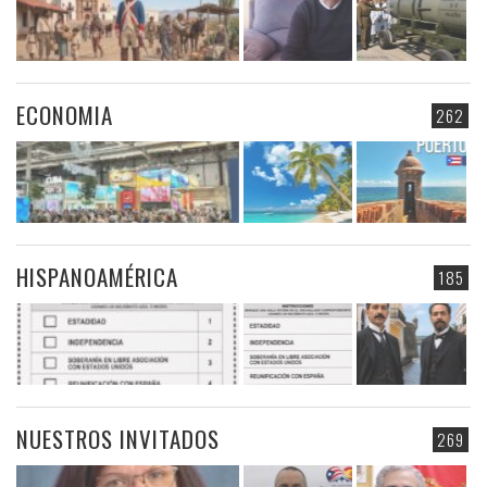
ECONOMIA
262
HISPANOAMÉRICA
185
NUESTROS INVITADOS
269