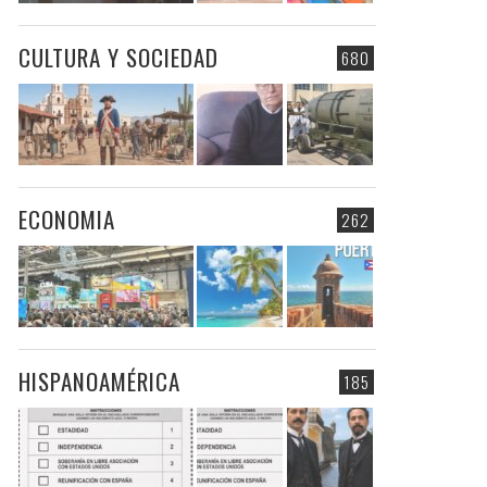
CULTURA Y SOCIEDAD
680
ECONOMIA
262
HISPANOAMÉRICA
185