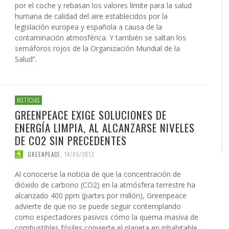
por el coche y rebasan los valores límite para la salud
humana de calidad del aire establecidos por la
legislación europea y española a causa de la
contaminación atmosférica. Y también se saltan los
semáforos rojos de la Organización Mundial de la
Salud”.
NOTICIAS
GREENPEACE EXIGE SOLUCIONES DE
ENERGÍA LIMPIA, AL ALCANZARSE NIVELES
DE CO2 SIN PRECEDENTES
GREENPEACE
,
14/05/2013
Al conocerse la noticia de que la concentración de
dióxido de carbono (CO2) en la atmósfera terrestre ha
alcanzado 400 ppm (partes por millón), Greenpeace
advierte de que no se puede seguir contemplando
como espectadores pasivos cómo la quema masiva de
combustibles fósiles convierte el planeta en inhabitable.