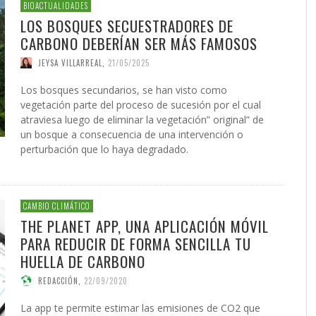
 DE LA GUERRA CONTRA
AS
ATIVA LEGISLATIVA DE UNA
NVIERTEN EN UNA
PRESIDENTE DE LA INICIATIV
INICIATIVA LEGISLATIVA DE 
(XI)
2026
EL NACIMIENTO DEL SOLARI
BIOACTUALIDADES
É JAVIER AGUILERA FRAGOSO
IN CARDOZO
,
29/06/2026
,
SERGIO FERRARI
,
22/07/2026
CIÓN PARA EL FUTURO
FORMA GLOBAL DEL
NACIONAL PUERTO RICO Y E
COALICIÓN PARA EL FUTURO
026
LOS BOSQUES SECUESTRADORES DE
ACCIÓN
,
22/05/2026
ONG OTROMUNDOESPOSIBLE
CARLOS GARCÍA GUERRERO
LENIN CARDOZO
,
10/06/2026
,
10/12/
,
23/0
ICO DE PUERTO RICO (II)
SMO
POLÍTICO DE PUERTO RICO (I
GIO FERRARI
,
28/07/2026
REDACCIÓN
,
18/05/2026
CARBONO DEBERÍAN SER MÁS FAMOSOS
IN ORTÍZ
LOS GARCÍA GUERRERO
,
24/07/2026
,
02/02/2026
EDWIN ORTÍZ
,
21/07/2026
JEYSA VILLARREAL
,
21/05/2025
Los bosques secundarios, se han visto como
vegetación parte del proceso de sucesión por el cual
atraviesa luego de eliminar la vegetación” original” de
un bosque a consecuencia de una intervención o
perturbación que lo haya degradado.
CAMBIO CLIMÁTICO
THE PLANET APP, UNA APLICACIÓN MÓVIL
PARA REDUCIR DE FORMA SENCILLA TU
HUELLA DE CARBONO
REDACCIÓN
,
22/09/2020
La app te permite estimar las emisiones de CO2 que