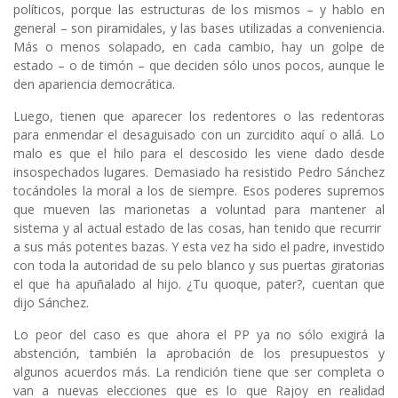
políticos, porque las estructuras de los mismos – y hablo en
general – son piramidales, y las bases utilizadas a conveniencia.
Más o menos solapado, en cada cambio, hay un golpe de
estado – o de timón – que deciden sólo unos pocos, aunque le
den apariencia democrática.
Luego, tienen que aparecer los redentores o las redentoras
para enmendar el desaguisado con un zurcidito aquí o allá. Lo
malo es que el hilo para el descosido les viene dado desde
insospechados lugares. Demasiado ha resistido Pedro Sánchez
tocándoles la moral a los de siempre. Esos poderes supremos
que mueven las marionetas a voluntad para mantener al
sistema y al actual estado de las cosas, han tenido que recurrir
a sus más potentes bazas. Y esta vez ha sido el padre, investido
con toda la autoridad de su pelo blanco y sus puertas giratorias
el que ha apuñalado al hijo. ¿Tu quoque, pater?, cuentan que
dijo Sánchez.
Lo peor del caso es que ahora el PP ya no sólo exigirá la
abstención, también la aprobación de los presupuestos y
algunos acuerdos más. La rendición tiene que ser completa o
van a nuevas elecciones que es lo que Rajoy en realidad