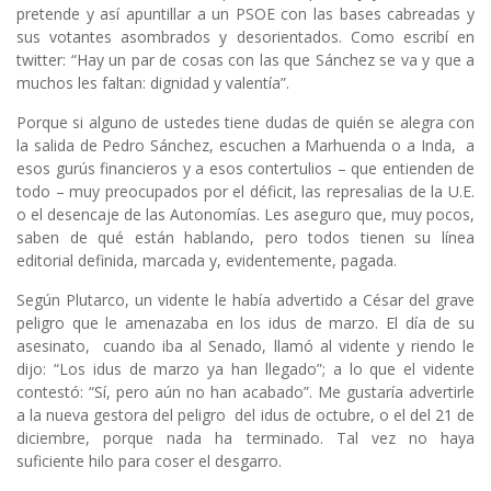
pretende y así apuntillar a un PSOE con las bases cabreadas y
sus votantes asombrados y desorientados. Como escribí en
twitter: “Hay un par de cosas con las que Sánchez se va y que a
muchos les faltan: dignidad y valentía”.
Porque si alguno de ustedes tiene dudas de quién se alegra con
la salida de Pedro Sánchez, escuchen a Marhuenda o a Inda, a
esos gurús financieros y a esos contertulios – que entienden de
todo – muy preocupados por el déficit, las represalias de la U.E.
o el desencaje de las Autonomías. Les aseguro que, muy pocos,
saben de qué están hablando, pero todos tienen su línea
editorial definida, marcada y, evidentemente, pagada.
Según Plutarco, un vidente le había advertido a César del grave
peligro que le amenazaba en los idus de marzo. El día de su
asesinato, cuando iba al Senado, llamó al vidente y riendo le
dijo: “Los idus de marzo ya han llegado”; a lo que el vidente
contestó: “Sí, pero aún no han acabado”. Me gustaría advertirle
a la nueva gestora del peligro del idus de octubre, o el del 21 de
diciembre, porque nada ha terminado. Tal vez no haya
suficiente hilo para coser el desgarro.