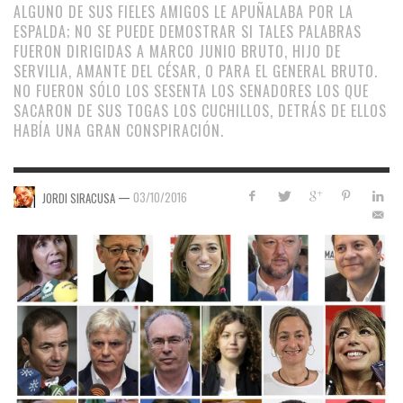
ALGUNO DE SUS FIELES AMIGOS LE APUÑALABA POR LA
ESPALDA; NO SE PUEDE DEMOSTRAR SI TALES PALABRAS
FUERON DIRIGIDAS A MARCO JUNIO BRUTO, HIJO DE
SERVILIA, AMANTE DEL CÉSAR, O PARA EL GENERAL BRUTO.
NO FUERON SÓLO LOS SESENTA LOS SENADORES LOS QUE
SACARON DE SUS TOGAS LOS CUCHILLOS, DETRÁS DE ELLOS
HABÍA UNA GRAN CONSPIRACIÓN.
—
03/10/2016
JORDI SIRACUSA