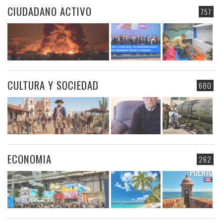
CIUDADANO ACTIVO
757
CULTURA Y SOCIEDAD
680
ECONOMIA
262