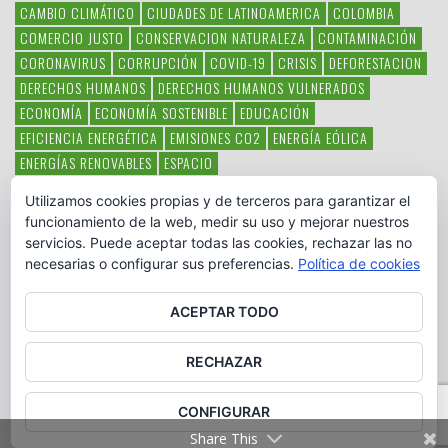
CAMBIO CLIMÁTICO
CIUDADES DE LATINOAMERICA
COLOMBIA
COMERCIO JUSTO
CONSERVACION NATURALEZA
CONTAMINACIÓN
CORONAVIRUS
CORRUPCIÓN
COVID-19
CRISIS
DEFORESTACION
DERECHOS HUMANOS
DERECHOS HUMANOS VULNERADOS
ECONOMÍA
ECONOMÍA SOSTENIBLE
EDUCACIÓN
EFICIENCIA ENERGÉTICA
EMISIONES CO2
ENERGÍA EÓLICA
ENERGÍAS RENOVABLES
ESPACIO
ESPECIES EN PELIGRO DE EXTINCIÓN
FAUNA LATINOAMERICANA
Utilizamos cookies propias y de terceros para garantizar el
HAMBRE
LATINOAMÉRICA
MEDIO AMBIENTE
MÉXICO
funcionamiento de la web, medir su uso y mejorar nuestros
OBJETIVOS DEL MILENIO
ONGS
PAZ
POBREZA
POESÍA
POLITICA
servicios. Puede aceptar todas las cookies, rechazar las no
PUEBLOS INDÍGENAS
RSC
RSE
SOBERANÍA ALIMENTARIA
necesarias o configurar sus preferencias.
Política de cookies
SOLIDARIDAD
SOSTENIBILIDAD
TECNOLOGÍA
VERTIDO PETROLEO
VIOLENCIA DE GÉNERO.
ACEPTAR TODO
RECHAZAR
CONFIGURAR
Copyright © www.otromundoesposible.net. All Rights Reserved.
Share This