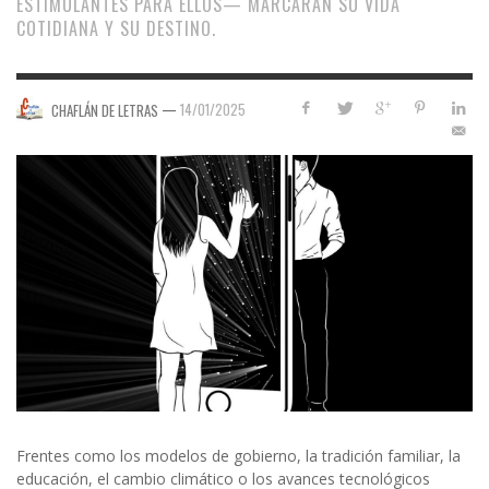
ESTIMULANTES PARA ELLOS— MARCARÁN SU VIDA
COTIDIANA Y SU DESTINO.
—
14/01/2025
CHAFLÁN DE LETRAS
Frentes como los modelos de gobierno, la tradición familiar, la
educación, el cambio climático o los avances tecnológicos