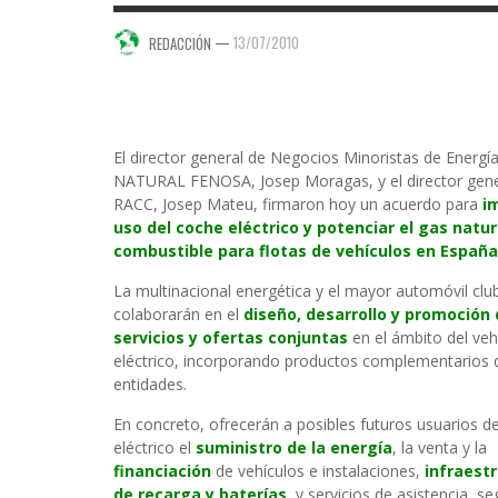
—
13/07/2010
REDACCIÓN
El director general de Negocios Minoristas de Energí
NATURAL FENOSA, Josep Moragas, y el director gene
RACC, Josep Mateu, firmaron hoy un acuerdo para
i
uso del coche eléctrico y potenciar el gas natu
combustible para flotas de vehículos en España
La multinacional energética y el mayor automóvil cl
colaborarán en el
diseño, desarrollo y promoción
servicios y ofertas conjuntas
en el ámbito del veh
eléctrico, incorporando productos complementarios
entidades.
En concreto, ofrecerán a posibles futuros usuarios d
eléctrico el
suministro de la energía
, la venta y la
financiación
de vehículos e instalaciones,
infraest
de recarga y baterías
, y servicios de asistencia, s