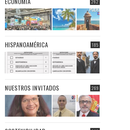
ECONOMIA
262
HISPANOAMÉRICA
185
NUESTROS INVITADOS
269