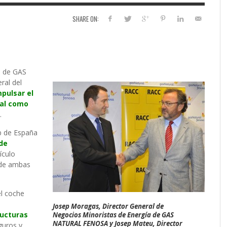
SHARE ON:
a de GAS
ral del
mpulsar el
ral como
.
ub de España
 de
ículo
 de ambas
el coche
Josep Moragas, Director General de
ructuras
Negocios Minoristas de Energía de GAS
NATURAL FENOSA y Josep Mateu, Director
eguros y