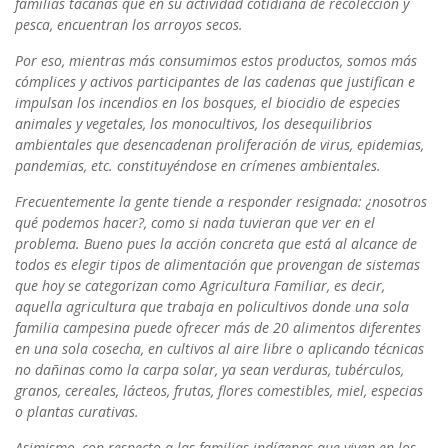
familias tacanas que en su actividad cotidiana de recolección y
pesca, encuentran los arroyos secos.
Por eso, mientras más consumimos estos productos, somos más
cómplices y activos participantes de las cadenas que justifican e
impulsan los incendios en los bosques, el biocidio de especies
animales y vegetales, los monocultivos, los desequilibrios
ambientales que desencadenan proliferación de virus, epidemias,
pandemias, etc. constituyéndose en crímenes ambientales.
Frecuentemente la gente tiende a responder resignada: ¿nosotros
qué podemos hacer?, como si nada tuvieran que ver en el
problema. Bueno pues la acción concreta que está al alcance de
todos es elegir tipos de alimentación que provengan de sistemas
que hoy se categorizan como Agricultura Familiar, es decir,
aquella agricultura que trabaja en policultivos donde una sola
familia campesina puede ofrecer más de 20 alimentos diferentes
en una sola cosecha, en cultivos al aire libre o aplicando técnicas
no dañinas como la carpa solar, ya sean verduras, tubérculos,
granos, cereales, lácteos, frutas, flores comestibles, miel, especias
o plantas curativas.
Asimismo, con respecto a las familias indígenas que viven en los