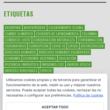
ETIQUETAS
ARGENTINA
BIODIVERSIDAD
CALENTAMIENTO GLOBAL
CAMBIO CLIMÁTICO
CIUDADES DE LATINOAMERICA
COLOMBIA
COMERCIO JUSTO
CONSERVACION NATURALEZA
CONTAMINACIÓN
CORONAVIRUS
CORRUPCIÓN
COVID-19
CRISIS
DEFORESTACION
DERECHOS HUMANOS
DERECHOS HUMANOS VULNERADOS
ECONOMÍA
ECONOMÍA SOSTENIBLE
EDUCACIÓN
EFICIENCIA ENERGÉTICA
EMISIONES CO2
ENERGÍA EÓLICA
ENERGÍAS RENOVABLES
ESPACIO
ESPECIES EN PELIGRO DE EXTINCIÓN
FAUNA LATINOAMERICANA
Utilizamos cookies propias y de terceros para garantizar el
HAMBRE
LATINOAMÉRICA
MEDIO AMBIENTE
MÉXICO
funcionamiento de la web, medir su uso y mejorar nuestros
OBJETIVOS DEL MILENIO
ONGS
PAZ
POBREZA
POESÍA
POLITICA
servicios. Puede aceptar todas las cookies, rechazar las no
PUEBLOS INDÍGENAS
RSC
RSE
SOBERANÍA ALIMENTARIA
necesarias o configurar sus preferencias.
Política de cookies
SOLIDARIDAD
SOSTENIBILIDAD
TECNOLOGÍA
VERTIDO PETROLEO
VIOLENCIA DE GÉNERO.
ACEPTAR TODO