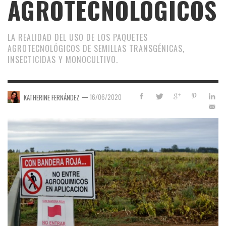
AGROTECNOLÓGICOS
LA REALIDAD DEL USO DE LOS PAQUETES
AGROTECNOLÓGICOS DE SEMILLAS TRANSGÉNICAS,
INSECTICIDAS Y MONOCULTIVO.
—
16/06/2020
KATHERINE FERNÁNDEZ