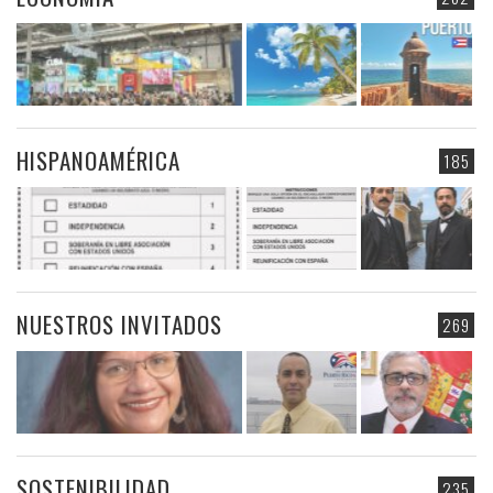
HISPANOAMÉRICA
185
NUESTROS INVITADOS
269
SOSTENIBILIDAD
235