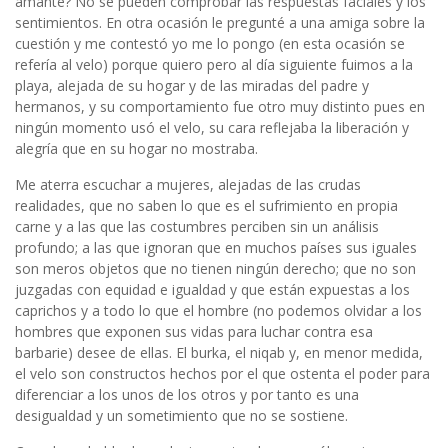
amante? No se pueden comprobar las respuestas faciales y los
sentimientos. En otra ocasión le pregunté a una amiga sobre la
cuestión y me contestó yo me lo pongo (en esta ocasión se
refería al velo) porque quiero pero al día siguiente fuimos a la
playa, alejada de su hogar y de las miradas del padre y
hermanos, y su comportamiento fue otro muy distinto pues en
ningún momento usó el velo, su cara reflejaba la liberación y
alegría que en su hogar no mostraba.
Me aterra escuchar a mujeres, alejadas de las crudas
realidades, que no saben lo que es el sufrimiento en propia
carne y a las que las costumbres perciben sin un análisis
profundo; a las que ignoran que en muchos países sus iguales
son meros objetos que no tienen ningún derecho; que no son
juzgadas con equidad e igualdad y que están expuestas a los
caprichos y a todo lo que el hombre (no podemos olvidar a los
hombres que exponen sus vidas para luchar contra esa
barbarie) desee de ellas. El burka, el niqab y, en menor medida,
el velo son constructos hechos por el que ostenta el poder para
diferenciar a los unos de los otros y por tanto es una
desigualdad y un sometimiento que no se sostiene.