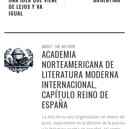
DE LEJOS Y VA
IGUAL
ABOUT THE AUTHOR
ACADEMIA
NORTEAMERICANA DE
LITERATURA MODERNA
INTERNACIONAL,
CAPÍTULO REINO DE
ESPAÑA
La ANLMI es una Organización sin ánimo de
lucro, cuya misión es la difusión de la poesía
y la literatura escrita en español, así como