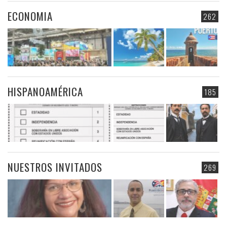
ECONOMIA
262
HISPANOAMÉRICA
185
NUESTROS INVITADOS
269