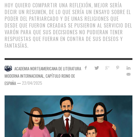
HOY QUIERO COMPARTIR UNA REFLEXIÓN, MEJOR SERÍA
DECIR UN RESUMEN, DE LO QUE SERÍA UN ENSAYO SOBRE EL
PODER DEL PATRIARCADO Y DE UNAS RELIGIONES QUE
DESDE QUE FUERON CREADAS SE PUSIERON AL SERVICIO DEL
VARÓN PARA QUE SUS DECISIONES NO PUDIERAN TENER
RESPUESTAS QUE FUERAN EN CONTRA DE SUS DESEOS Y
FANTASÍAS.
ACADEMIA NORTEAMERICANA DE LITERATURA
MODERNA INTERNACIONAL, CAPÍTULO REINO DE
—
22/04/2025
ESPAÑA