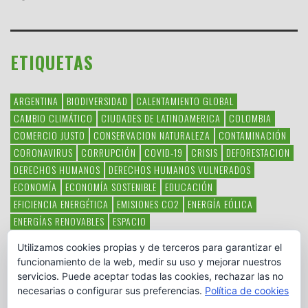
ETIQUETAS
ARGENTINA
BIODIVERSIDAD
CALENTAMIENTO GLOBAL
CAMBIO CLIMÁTICO
CIUDADES DE LATINOAMERICA
COLOMBIA
COMERCIO JUSTO
CONSERVACION NATURALEZA
CONTAMINACIÓN
CORONAVIRUS
CORRUPCIÓN
COVID-19
CRISIS
DEFORESTACION
DERECHOS HUMANOS
DERECHOS HUMANOS VULNERADOS
ECONOMÍA
ECONOMÍA SOSTENIBLE
EDUCACIÓN
EFICIENCIA ENERGÉTICA
EMISIONES CO2
ENERGÍA EÓLICA
ENERGÍAS RENOVABLES
ESPACIO
ESPECIES EN PELIGRO DE EXTINCIÓN
FAUNA LATINOAMERICANA
Utilizamos cookies propias y de terceros para garantizar el
HAMBRE
LATINOAMÉRICA
MEDIO AMBIENTE
MÉXICO
funcionamiento de la web, medir su uso y mejorar nuestros
OBJETIVOS DEL MILENIO
ONGS
PAZ
POBREZA
POESÍA
POLITICA
servicios. Puede aceptar todas las cookies, rechazar las no
PUEBLOS INDÍGENAS
RSC
RSE
SOBERANÍA ALIMENTARIA
necesarias o configurar sus preferencias.
Política de cookies
SOLIDARIDAD
SOSTENIBILIDAD
TECNOLOGÍA
VERTIDO PETROLEO