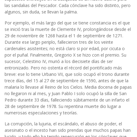
las sandalias del Pescador. Cada cónclave ha sido distinto, pero
algunos, sin duda, se llevan la palma.
Por ejemplo, el más largo del que se tiene constancia es el que
se inició tras la muerte de Clemente IV, prolongándose desde el
29 de noviembre de 1268 hasta el 1 de septiembre de 1271.
Durante ese largo periplo, fallecieron tres de los veinte
cardenales asistentes; no está claro si por edad, por cicuta o
por el puñal. Finalmente, Gregorio X se hizo con el premio. Su
sucesor, Celestino IV, murió a los diecisiete días de ser
entronizado. Pero no ostenta el récord del pontificado más
breve: ese lo tiene Urbano VII, que solo ocupó el trono durante
trece días, del 15 al 27 de septiembre de 1590, antes de que la
malaria lo llevase al Reino de los Cielos. Media docena de papas
no llegaron ni al mes, y Juan Pablo I solo ocupó la silla de San
Pedro durante 33 días, falleciendo súbitamente de un infarto el
28 de septiembre de 1978. Su repentina muerte dio lugar a
numerosas especulaciones y teorías.
La corrupción, la lujuria, el escándalo, el abuso de poder, el
asesinato o el incesto han sido prendas que muchos papas han
lucido, y todo ello ha tenido repercusión en los cónclaves que