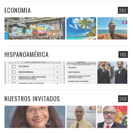
ECONOMIA
262
HISPANOAMÉRICA
185
NUESTROS INVITADOS
269