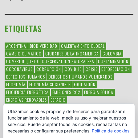
ETIQUETAS
ARGENTINA
BIODIVERSIDAD
CALENTAMIENTO GLOBAL
CAMBIO CLIMÁTICO
CIUDADES DE LATINOAMERICA
COLOMBIA
COMERCIO JUSTO
CONSERVACION NATURALEZA
CONTAMINACIÓN
CORONAVIRUS
CORRUPCIÓN
COVID-19
CRISIS
DEFORESTACION
DERECHOS HUMANOS
DERECHOS HUMANOS VULNERADOS
ECONOMÍA
ECONOMÍA SOSTENIBLE
EDUCACIÓN
EFICIENCIA ENERGÉTICA
EMISIONES CO2
ENERGÍA EÓLICA
ENERGÍAS RENOVABLES
ESPACIO
ESPECIES EN PELIGRO DE EXTINCIÓN
FAUNA LATINOAMERICANA
Utilizamos cookies propias y de terceros para garantizar el
HAMBRE
LATINOAMÉRICA
MEDIO AMBIENTE
MÉXICO
funcionamiento de la web, medir su uso y mejorar nuestros
OBJETIVOS DEL MILENIO
ONGS
PAZ
POBREZA
POESÍA
POLITICA
servicios. Puede aceptar todas las cookies, rechazar las no
PUEBLOS INDÍGENAS
RSC
RSE
SOBERANÍA ALIMENTARIA
necesarias o configurar sus preferencias.
Política de cookies