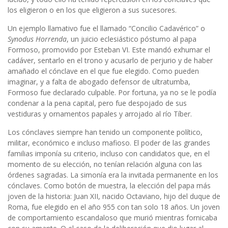
los eligieron o en los que eligieron a sus sucesores.
Un ejemplo llamativo fue el llamado “Concilio Cadavérico” o
Synodus Horrenda
, un juicio eclesiástico póstumo al papa
Formoso, promovido por Esteban VI. Este mandó exhumar el
cadáver, sentarlo en el trono y acusarlo de perjurio y de haber
amañado el cónclave en el que fue elegido. Como pueden
imaginar, y a falta de abogado defensor de ultratumba,
Formoso fue declarado culpable. Por fortuna, ya no se le podía
condenar a la pena capital, pero fue despojado de sus
vestiduras y ornamentos papales y arrojado al río Tíber.
Los cónclaves siempre han tenido un componente político,
militar, económico e incluso mafioso. El poder de las grandes
familias imponía su criterio, incluso con candidatos que, en el
momento de su elección, no tenían relación alguna con las
órdenes sagradas. La simonía era la invitada permanente en los
cónclaves. Como botón de muestra, la elección del papa más
joven de la historia: Juan XII, nacido Octaviano, hijo del duque de
Roma, fue elegido en el año 955 con tan solo 18 años. Un joven
de comportamiento escandaloso que murió mientras fornicaba