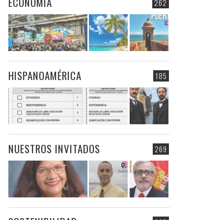
ECONOMIA
262
HISPANOAMÉRICA
185
NUESTROS INVITADOS
269