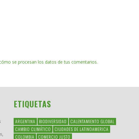
cómo se procesan los datos de tus comentarios.
ETIQUETAS
ARGENTINA
BIODIVERSIDAD
CALENTAMIENTO GLOBAL
s
CAMBIO CLIMÁTICO
CIUDADES DE LATINOAMERICA
n,
COLOMBIA
COMERCIO JUSTO