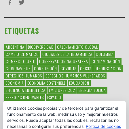
ETIQUETAS
ARGENTINA
BIODIVERSIDAD
CALENTAMIENTO GLOBAL
CAMBIO CLIMÁTICO
CIUDADES DE LATINOAMERICA
COLOMBIA
COMERCIO JUSTO
CONSERVACION NATURALEZA
CONTAMINACIÓN
CORONAVIRUS
CORRUPCIÓN
COVID-19
CRISIS
DEFORESTACION
DERECHOS HUMANOS
DERECHOS HUMANOS VULNERADOS
ECONOMÍA
ECONOMÍA SOSTENIBLE
EDUCACIÓN
EFICIENCIA ENERGÉTICA
EMISIONES CO2
ENERGÍA EÓLICA
ENERGÍAS RENOVABLES
ESPACIO
ESPECIES EN PELIGRO DE EXTINCIÓN
FAUNA LATINOAMERICANA
Utilizamos cookies propias y de terceros para garantizar el
HAMBRE
LATINOAMÉRICA
MEDIO AMBIENTE
MÉXICO
funcionamiento de la web, medir su uso y mejorar nuestros
OBJETIVOS DEL MILENIO
ONGS
PAZ
POBREZA
POESÍA
POLITICA
servicios. Puede aceptar todas las cookies, rechazar las no
PUEBLOS INDÍGENAS
RSC
RSE
SOBERANÍA ALIMENTARIA
necesarias o configurar sus preferencias.
Política de cookies