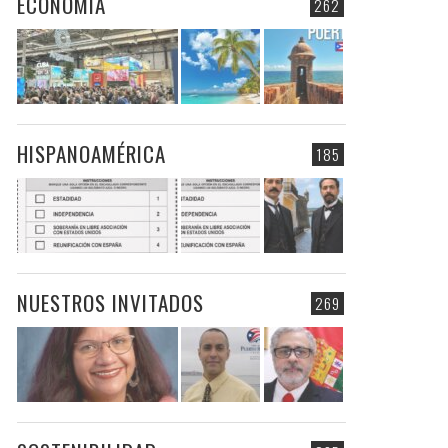
ECONOMIA
262
HISPANOAMÉRICA
185
NUESTROS INVITADOS
269