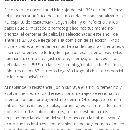
Si se trata de encontrar el hilo rojo de esta 39ª edición, Thierry
Jobin, director artístico del FIFF, no duda en conceptualizarlo así:
«El espíritu de resistencia». Según Jobin, y en referencia a los
países que el mercado cinematográfico habitualmente no
prioriza, el centenar de películas seleccionadas este año –de
entre las 2.100 que llegaron a la comisión de selección– «nos
invita a todos a recordar la importancia de nuestras libertades y
a ser conscientes de lo frágiles que son esas libertades». «Más
que nunca, como nos gusta decir», subraya, «si no ves estas
películas en el FIFF, no las verás en ningún otro sitio. En efecto,
sólo tres de los 67 estrenos llegarán luego al circuito comercial
de los cines helvéticos».
Al hablar de
la
resistencia, Jobin subraya el artículo femenino y
explica que diez de los dieciséis cortometrajes seleccionados
cuentan con una protagonista femenina. Otro aspecto común
entre algunas de las películas, comenta, es «su marcado interés
por las historias sobre animales, o que cuestionan más
ampliamente la relación del ser humano con la naturaleza». Y
acota que los brutales acontecimientos de hoy, enmarcados en
la realidad mundial de crisis climática y guerras, «demuestran