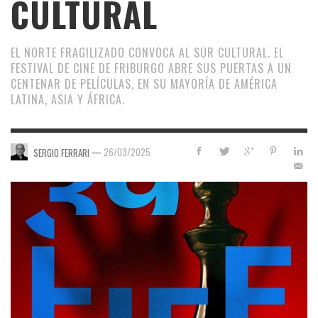
CULTURAL
EL NORTE FRAGILIZADO CONVOCA AL SUR CULTURAL. EL
FESTIVAL DE CINE DE FRIBURGO ABRE SUS PUERTAS A UN
CENTENAR DE PELÍCULAS, EN SU MAYORÍA DE AMÉRICA
LATINA, ASIA Y ÁFRICA.
—
26/03/2025
SERGIO FERRARI