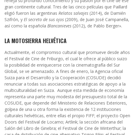
refleja su profundo conocimiento y su pasión por el cine de ese
gran continente cultural. Tres de las cinco películas que Paillard
eligió fueron las argentinas
Relatos salvajes
(2014), de Damién
Szifrón, y
El secreto de sus ojos
(2009), de Juan José Campanella,
así como la española
Blancanieves
(2012), de Pablo Berger».
LA MOTOSIERRA HELVÉTICA
Actualmente, el compromiso cultural que promueve desde años
el Festival de Cine de Friburgo, el cual le ofrece al público suizo
la posibilidad de enriquecerse con la cinematografía del Sur
Global, se ve amenazado. A fines de enero, la Agencia oficial
Suiza para el Desarrollo y la Cooperación (COSUDE) decidió
renunciar a todas sus asociaciones estratégicas de apoyo a la
multiculturalidad en Suiza. Aunque esta medida de economía
representa una parte muy modesta del presupuesto total de la
COSUDE, que depende del Ministerio de Relaciones Exteriores,
golpea de una u otra forma la existencia de 12 instituciones
culturales helvéticas, entre ellas el propio FIFF; el proyecto Open
Doors del Festival de Locarno; Artlink; la sección africana del
Salón del Libro de Ginebra; el Festival de Cine de Winterthur; la
casa de distribución de cine alternativo Trigon Film; el Festival