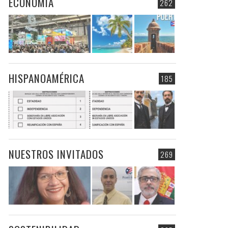
ECONOMIA
262
HISPANOAMÉRICA
185
NUESTROS INVITADOS
269