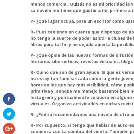
menos comercial. Quizás no es mi prioridad la 
La novela me tiene que gustar a mí, primero a 
P-
¿Qué lugar ocupa, para un escritor como usted
R-
Pues teniendo en cuenta que dispongo de poc
no tengo la suerte de poder asistir a clubes de
libros para tal fin y he dejado abierta la posib
P- ¿Qué opina de las nuevas formas de difusión 
literarios cibernéticos, revistas virtuales, blogs
R-
Opino que son de gran ayuda. Sí que es verd
no estoy tan familiarizada como la gente joven,
horas en las que hay más visibilidad, cómo publ
primitiva y, aunque me manejo bastante bien no
Instagram y puntualmente colaboro en alguno de
virtuales. Organizo actividades en dichas revis
R- ¿Podría recomendarnos una novela de otro 
R-
Por supuesto. Si tengo que hablar de autores 
comienza con La sombra del viento. También po