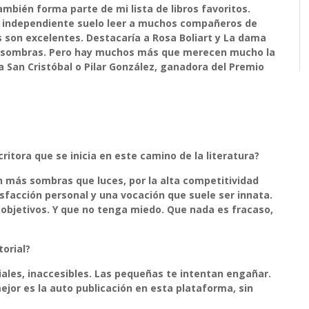
también forma parte de mi lista de libros favoritos.
 independiente suelo leer a muchos compañeros de
s son excelentes. Destacaría a Rosa Boliart y La dama
 y sombras. Pero hay muchos más que merecen mucho la
a San Cristóbal o Pilar González, ganadora del Premio
critora que se inicia en este camino de la literatura?
n más sombras que luces, por la alta competitividad
tisfacción personal y una vocación que suele ser innata.
objetivos. Y que no tenga miedo. Que nada es fracaso,
orial?
ales, inaccesibles. Las pequeñas te intentan engañar.
jor es la auto publicación en esta plataforma, sin