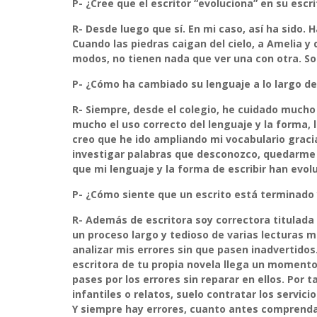
P- ¿Cree que el escritor “evoluciona” en su escr
R-
Desde luego que sí. En mi caso, así ha sido. 
Cuando las piedras caigan del cielo, a Amelia 
modos, no tienen nada que ver una con otra. S
P- ¿Cómo ha cambiado su lenguaje a lo largo de
R-
Siempre, desde el colegio, he cuidado mucho 
mucho el uso correcto del lenguaje y la forma, 
creo que he ido ampliando mi vocabulario gracias
investigar palabras que desconozco, quedarme c
que mi lenguaje y la forma de escribir han evol
P- ¿Cómo siente que un escrito está terminado 
R-
Además de escritora soy correctora titulada
un proceso largo y tedioso de varias lecturas m
analizar mis errores sin que pasen inadvertidos
escritora de tu propia novela llega un moment
pases por los errores sin reparar en ellos. Por
infantiles o relatos, suelo contratar los servici
Y siempre hay errores, cuanto antes comprenda 