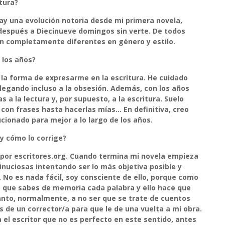
itura?
Hay una evolución notoria desde mi primera novela,
y después a Diecinueve domingos sin verte. De todos
on completamente diferentes en género y estilo.
 los años?
la forma de expresarme en la escritura. He cuidado
llegando incluso a la obsesión. Además, con los años
 a la lectura y, por supuesto, a la escritura. Suelo
on frases hasta hacerlas mías… En definitiva, creo
ucionado para mejor a lo largo de los años.
y cómo lo corrige?
 por escritores.org. Cuando termina mi novela empieza
inuciosas intentando ser lo más objetiva posible y
. No es nada fácil, soy consciente de ello, porque como
o que sabes de memoria cada palabra y ello hace que
 tanto, normalmente, a no ser que se trate de cuentos
os de un corrector/a para que le de una vuelta a mi obra.
el escritor que no es perfecto en este sentido, antes