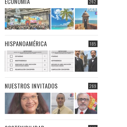
ECONOMIA
262
HISPANOAMÉRICA
185
NUESTROS INVITADOS
269