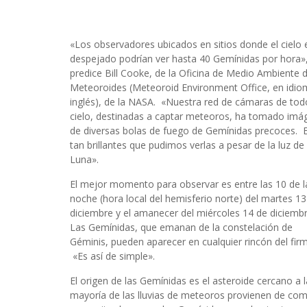
«Los observadores ubicados en sitios donde el cielo 
despejado podrían ver hasta 40 Gemínidas por hora»
predice Bill Cooke, de la Oficina de Medio Ambiente 
Meteoroides (Meteoroid Environment Office, en idi
inglés), de la NASA. «Nuestra red de cámaras de tod
cielo, destinadas a captar meteoros, ha tomado imá
de diversas bolas de fuego de Gemínidas precoces. 
tan brillantes que pudimos verlas a pesar de la luz de 
Luna».
El mejor momento para observar es entre las 10 de l
noche (hora local del hemisferio norte) del martes 13
diciembre y el amanecer del miércoles 14 de diciembr
Las Gemínidas, que emanan de la constelación de
Géminis, pueden aparecer en cualquier rincón del fir
«Es así de simple».
El origen de las Gemínidas es el asteroide cercano a 
mayoría de las lluvias de meteoros provienen de co