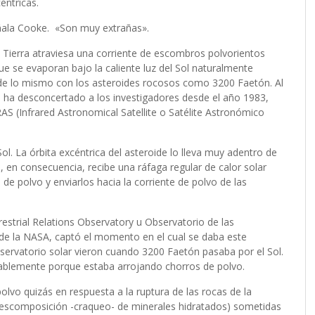
éntricas.
ñala Cooke. «Son muy extrañas».
 Tierra atraviesa una corriente de escombros polvorientos
e se evaporan bajo la caliente luz del Sol naturalmente
ede lo mismo con los asteroides rocosos como 3200 Faetón. Al
 ha desconcertado a los investigadores desde el año 1983,
AS (Infrared Astronomical Satellite o Satélite Astronómico
ol. La órbita excéntrica del asteroide lo lleva muy adentro de
, en consecuencia, recibe una ráfaga regular de calor solar
de polvo y enviarlos hacia la corriente de polvo de las
restrial Relations Observatory u Observatorio de las
 de la NASA, captó el momento en el cual se daba este
ervatorio solar vieron cuando 3200 Faetón pasaba por el Sol.
obablemente porque estaba arrojando chorros de polvo.
lvo quizás en respuesta a la ruptura de las rocas de la
la descomposición -craqueo- de minerales hidratados) sometidas