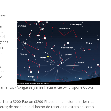
esté
,
de
oma
o el
genes
Eran
la
a
 de
e.
mamento. «Abríguese y mire hacia el cielo», propone Cooke.
la Tierra 3200 Faetón (3200 Phaethon, en idioma inglés). La
metas; de modo que el hecho de tener a un asteroide como