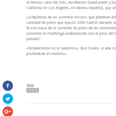
al intenso calor del Sol», escribieron David Jewitt y Ji
California en Los Ángeles, en idioma español), que an
La hipótesis de un «cometa rocoso» que plantean Jewe
cantidad de polvo que eyectó 3200 Faetón durante su
% a la masa de la corriente de polvo de las Gemínida
corriente se mantenga reabastecida con el paso del 
pasado?
«Simplemente no lo sabemos», dice Cooke. «Cada c
profundizar el misterio».
TAGS:
ESPACIO