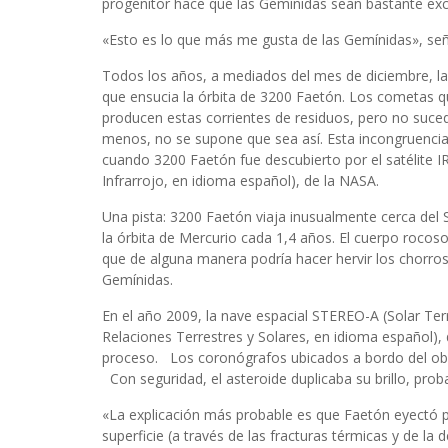
progenitor hace que las Gemínidas sean bastante exc
«Esto es lo que más me gusta de las Gemínidas», se
Todos los años, a mediados del mes de diciembre, la
que ensucia la órbita de 3200 Faetón. Los cometas qu
producen estas corrientes de residuos, pero no suc
menos, no se supone que sea así. Esta incongruencia
cuando 3200 Faetón fue descubierto por el satélite IR
Infrarrojo, en idioma español), de la NASA.
Una pista: 3200 Faetón viaja inusualmente cerca del S
la órbita de Mercurio cada 1,4 años. El cuerpo rocoso
que de alguna manera podría hacer hervir los chorros 
Gemínidas.
En el año 2009, la nave espacial STEREO-A (Solar Ter
Relaciones Terrestres y Solares, en idioma español),
proceso. Los coronógrafos ubicados a bordo del obs
Con seguridad, el asteroide duplicaba su brillo, pr
«La explicación más probable es que Faetón eyectó po
superficie (a través de las fracturas térmicas y de 