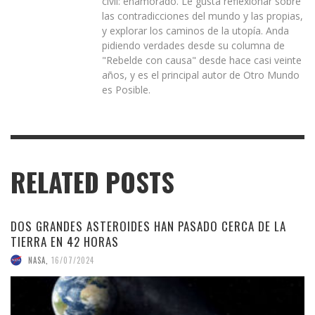
civil: enamorado. Le gusta reflexionar sobre
las contradicciones del mundo y las propias,
y explorar los caminos de la utopía. Anda
pidiendo verdades desde su columna de
"Rebelde con causa" desde hace casi veinte
años, y es el principal autor de Otro Mundo
es Posible.
RELATED POSTS
DOS GRANDES ASTEROIDES HAN PASADO CERCA DE LA
TIERRA EN 42 HORAS
NASA
,
16/07/2024