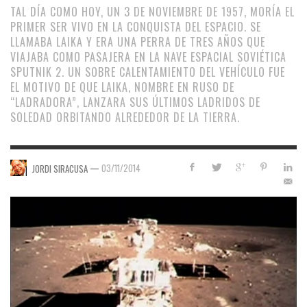
TAL DÍA COMO HOY, UN 3 DE NOVIEMBRE DE 1957, MORÍA EL
PRIMER SER VIVO EN LA CONQUISTA DEL ESPACIO. SE
LLAMABA LAIKA Y ERA UNA PERRA DE TRES AÑOS QUE
VIAJABA COMO PASAJERA EN LA NAVE ESPACIAL SOVIÉTICA
SPUTNIK 2. UN SOBRE CALENTAMIENTO DEL VEHÍCULO FUE
EL MOTIVO DE QUE LAIKA, NOMBRE EN RUSO DE
“LADRADORA”, LANZARA SUS ÚLTIMOS LADRIDOS DE
SOLEDAD ORBITANDO ALREDEDOR DE LA TIERRA.
—
03/11/2014
JORDI SIRACUSA