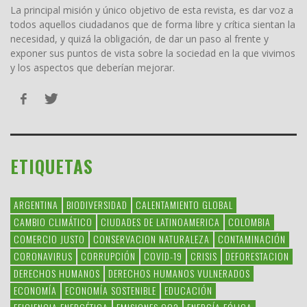
La principal misión y único objetivo de esta revista, es dar voz a
todos aquellos ciudadanos que de forma libre y crítica sientan la
necesidad, y quizá la obligación, de dar un paso al frente y
exponer sus puntos de vista sobre la sociedad en la que vivimos
y los aspectos que deberían mejorar.
ETIQUETAS
ARGENTINA
BIODIVERSIDAD
CALENTAMIENTO GLOBAL
CAMBIO CLIMÁTICO
CIUDADES DE LATINOAMERICA
COLOMBIA
COMERCIO JUSTO
CONSERVACION NATURALEZA
CONTAMINACIÓN
CORONAVIRUS
CORRUPCIÓN
COVID-19
CRISIS
DEFORESTACION
DERECHOS HUMANOS
DERECHOS HUMANOS VULNERADOS
ECONOMÍA
ECONOMÍA SOSTENIBLE
EDUCACIÓN