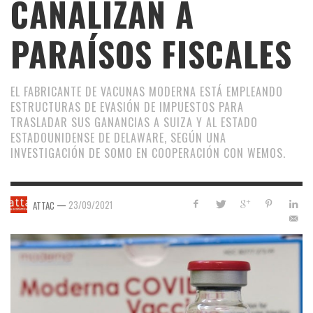
CANALIZAN A
PARAÍSOS FISCALES
EL FABRICANTE DE VACUNAS MODERNA ESTÁ EMPLEANDO
ESTRUCTURAS DE EVASIÓN DE IMPUESTOS PARA
TRASLADAR SUS GANANCIAS A SUIZA Y AL ESTADO
ESTADOUNIDENSE DE DELAWARE, SEGÚN UNA
INVESTIGACIÓN DE SOMO EN COOPERACIÓN CON WEMOS.
—
23/09/2021
ATTAC