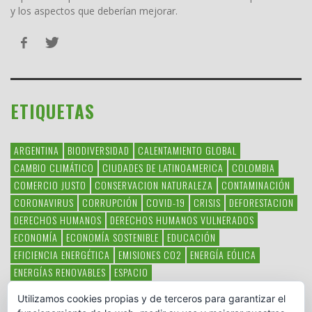
y los aspectos que deberían mejorar.
ETIQUETAS
ARGENTINA
BIODIVERSIDAD
CALENTAMIENTO GLOBAL
CAMBIO CLIMÁTICO
CIUDADES DE LATINOAMERICA
COLOMBIA
COMERCIO JUSTO
CONSERVACION NATURALEZA
CONTAMINACIÓN
CORONAVIRUS
CORRUPCIÓN
COVID-19
CRISIS
DEFORESTACION
DERECHOS HUMANOS
DERECHOS HUMANOS VULNERADOS
ECONOMÍA
ECONOMÍA SOSTENIBLE
EDUCACIÓN
EFICIENCIA ENERGÉTICA
EMISIONES CO2
ENERGÍA EÓLICA
ENERGÍAS RENOVABLES
ESPACIO
ESPECIES EN PELIGRO DE EXTINCIÓN
FAUNA LATINOAMERICANA
Utilizamos cookies propias y de terceros para garantizar el
HAMBRE
LATINOAMÉRICA
MEDIO AMBIENTE
MÉXICO