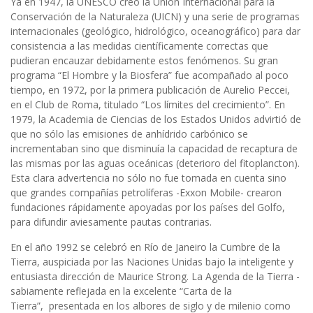
Ya en 1947, la UNESCO creó la Unión Internacional para la
Conservación de la Naturaleza (UICN) y una serie de programas
internacionales (geológico, hidrológico, oceanográfico) para dar
consistencia a las medidas científicamente correctas que
pudieran encauzar debidamente estos fenómenos. Su gran
programa “El Hombre y la Biosfera” fue acompañado al poco
tiempo, en 1972, por la primera publicación de Aurelio Peccei,
en el Club de Roma, titulado “Los límites del crecimiento”. En
1979, la Academia de Ciencias de los Estados Unidos advirtió de
que no sólo las emisiones de anhídrido carbónico se
incrementaban sino que disminuía la capacidad de recaptura de
las mismas por las aguas oceánicas (deterioro del fitoplancton).
Esta clara advertencia no sólo no fue tomada en cuenta sino
que grandes compañías petrolíferas -Exxon Mobile- crearon
fundaciones rápidamente apoyadas por los países del Golfo,
para difundir aviesamente pautas contrarias.
En el año 1992 se celebró en Río de Janeiro la Cumbre de la
Tierra, auspiciada por las Naciones Unidas bajo la inteligente y
entusiasta dirección de Maurice Strong. La Agenda de la Tierra -
sabiamente reflejada en la excelente “Carta de la
Tierra”, presentada en los albores de siglo y de milenio como