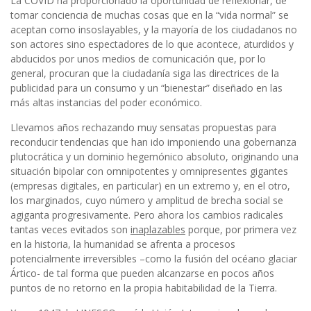
La COVID ha proporcionado la oportunidad de reflexionar, de
tomar conciencia de muchas cosas que en la “vida normal” se
aceptan como insoslayables, y la mayoría de los ciudadanos no
son actores sino espectadores de lo que acontece, aturdidos y
abducidos por unos medios de comunicación que, por lo
general, procuran que la ciudadanía siga las directrices de la
publicidad para un consumo y un “bienestar” diseñado en las
más altas instancias del poder económico.
Llevamos años rechazando muy sensatas propuestas para
reconducir tendencias que han ido imponiendo una gobernanza
plutocrática y un dominio hegemónico absoluto, originando una
situación bipolar con omnipotentes y omnipresentes gigantes
(empresas digitales, en particular) en un extremo y, en el otro,
los marginados, cuyo número y amplitud de brecha social se
agiganta progresivamente. Pero ahora los cambios radicales
tantas veces evitados son
inaplazables
porque, por primera vez
en la historia, la humanidad se afrenta a procesos
potencialmente irreversibles –como la fusión del océano glaciar
Ártico- de tal forma que pueden alcanzarse en pocos años
puntos de no retorno en la propia habitabilidad de la Tierra.