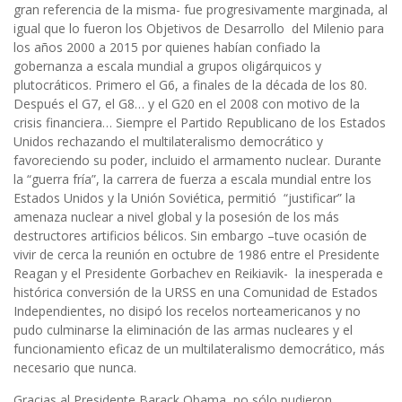
gran referencia de la misma- fue progresivamente marginada, al
igual que lo fueron los Objetivos de Desarrollo del Milenio para
los años 2000 a 2015 por quienes habían confiado la
gobernanza a escala mundial a grupos oligárquicos y
plutocráticos. Primero el G6, a finales de la década de los 80.
Después el G7, el G8… y el G20 en el 2008 con motivo de la
crisis financiera… Siempre el Partido Republicano de los Estados
Unidos rechazando el multilateralismo democrático y
favoreciendo su poder, incluido el armamento nuclear. Durante
la “guerra fría”, la carrera de fuerza a escala mundial entre los
Estados Unidos y la Unión Soviética, permitió “justificar” la
amenaza nuclear a nivel global y la posesión de los más
destructores artificios bélicos. Sin embargo –tuve ocasión de
vivir de cerca la reunión en octubre de 1986 entre el Presidente
Reagan y el Presidente Gorbachev en Reikiavik- la inesperada e
histórica conversión de la URSS en una Comunidad de Estados
Independientes, no disipó los recelos norteamericanos y no
pudo culminarse la eliminación de las armas nucleares y el
funcionamiento eficaz de un multilateralismo democrático, más
necesario que nunca.
Gracias al Presidente Barack Obama, no sólo pudieron