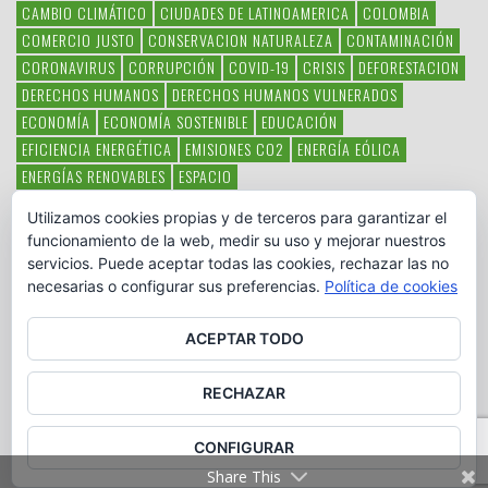
CAMBIO CLIMÁTICO
CIUDADES DE LATINOAMERICA
COLOMBIA
COMERCIO JUSTO
CONSERVACION NATURALEZA
CONTAMINACIÓN
CORONAVIRUS
CORRUPCIÓN
COVID-19
CRISIS
DEFORESTACION
DERECHOS HUMANOS
DERECHOS HUMANOS VULNERADOS
ECONOMÍA
ECONOMÍA SOSTENIBLE
EDUCACIÓN
EFICIENCIA ENERGÉTICA
EMISIONES CO2
ENERGÍA EÓLICA
ENERGÍAS RENOVABLES
ESPACIO
ESPECIES EN PELIGRO DE EXTINCIÓN
FAUNA LATINOAMERICANA
Utilizamos cookies propias y de terceros para garantizar el
HAMBRE
LATINOAMÉRICA
MEDIO AMBIENTE
MÉXICO
funcionamiento de la web, medir su uso y mejorar nuestros
OBJETIVOS DEL MILENIO
ONGS
PAZ
POBREZA
POESÍA
POLITICA
servicios. Puede aceptar todas las cookies, rechazar las no
PUEBLOS INDÍGENAS
RSC
RSE
SOBERANÍA ALIMENTARIA
necesarias o configurar sus preferencias.
Política de cookies
SOLIDARIDAD
SOSTENIBILIDAD
TECNOLOGÍA
VERTIDO PETROLEO
VIOLENCIA DE GÉNERO.
ACEPTAR TODO
RECHAZAR
CONFIGURAR
Copyright © www.otromundoesposible.net. All Rights Reserved.
Share This