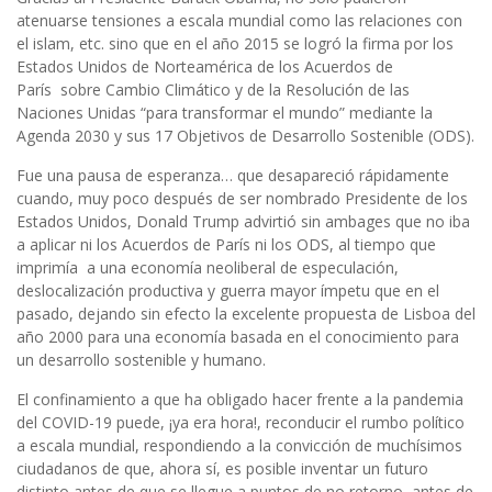
atenuarse tensiones a escala mundial como las relaciones con
el islam, etc. sino que en el año 2015 se logró la firma por los
Estados Unidos de Norteamérica de los Acuerdos de
París sobre Cambio Climático y de la Resolución de las
Naciones Unidas “para transformar el mundo” mediante la
Agenda 2030 y sus 17 Objetivos de Desarrollo Sostenible (ODS).
Fue una pausa de esperanza… que desapareció rápidamente
cuando, muy poco después de ser nombrado Presidente de los
Estados Unidos, Donald Trump advirtió sin ambages que no iba
a aplicar ni los Acuerdos de París ni los ODS, al tiempo que
imprimía a una economía neoliberal de especulación,
deslocalización productiva y guerra mayor ímpetu que en el
pasado, dejando sin efecto la excelente propuesta de Lisboa del
año 2000 para una economía basada en el conocimiento para
un desarrollo sostenible y humano.
El confinamiento a que ha obligado hacer frente a la pandemia
del COVID-19 puede, ¡ya era hora!, reconducir el rumbo político
a escala mundial, respondiendo a la convicción de muchísimos
ciudadanos de que, ahora sí, es posible inventar un futuro
distinto antes de que se llegue a puntos de no retorno, antes de