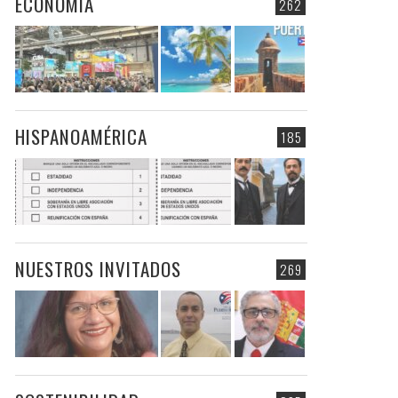
ECONOMIA
262
HISPANOAMÉRICA
185
NUESTROS INVITADOS
269