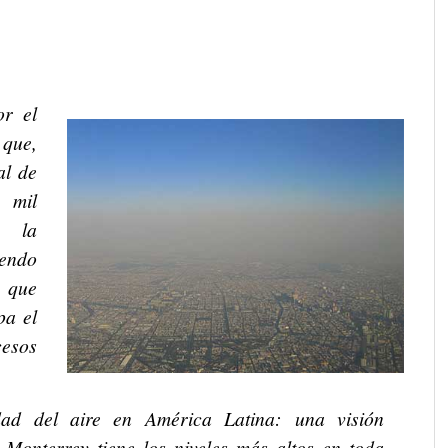
or el
 que,
al de
 mil
a la
iendo
 que
pa el
cesos
dad del aire en América Latina: una visión
Monterrey tiene los niveles más altos en toda