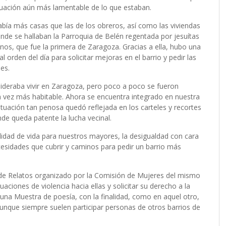
tuación aún más lamentable de lo que estaban.
había más casas que las de los obreros, así como las viviendas
onde se hallaban la Parroquia de Belén regentada por jesuítas
inos, que fue la primera de Zaragoza. Gracias a ella, hubo una
l orden del día para solicitar mejoras en el barrio y pedir las
es.
sideraba vivir en Zaragoza, pero poco a poco se fueron
a vez más habitable. Ahora se encuentra integrado en nuestra
uación tan penosa quedó reflejada en los carteles y recortes
de queda patente la lucha vecinal.
lidad de vida para nuestros mayores, la desigualdad con cara
cesidades que cubrir y caminos para pedir un barrio más
de Relatos organizado por la Comisión de Mujeres del mismo
aciones de violencia hacia ellas y solicitar su derecho a la
una Muestra de poesía, con la finalidad, como en aquel otro,
aunque siempre suelen participar personas de otros barrios de