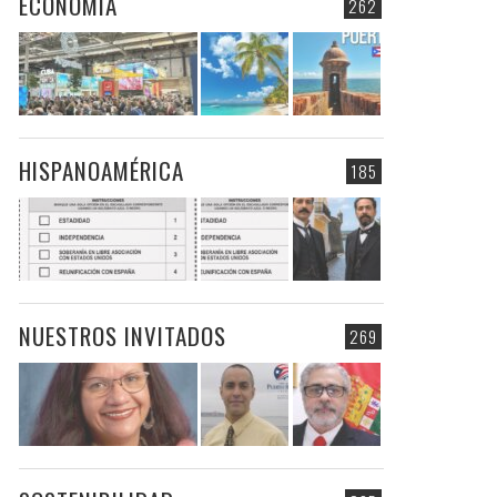
ECONOMIA
262
HISPANOAMÉRICA
185
NUESTROS INVITADOS
269