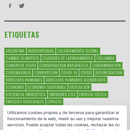
ETIQUETAS
ARGENTINA
BIODIVERSIDAD
CALENTAMIENTO GLOBAL
CAMBIO CLIMÁTICO
CIUDADES DE LATINOAMERICA
COLOMBIA
COMERCIO JUSTO
CONSERVACION NATURALEZA
CONTAMINACIÓN
CORONAVIRUS
CORRUPCIÓN
COVID-19
CRISIS
DEFORESTACION
DERECHOS HUMANOS
DERECHOS HUMANOS VULNERADOS
ECONOMÍA
ECONOMÍA SOSTENIBLE
EDUCACIÓN
EFICIENCIA ENERGÉTICA
EMISIONES CO2
ENERGÍA EÓLICA
ENERGÍAS RENOVABLES
ESPACIO
ESPECIES EN PELIGRO DE EXTINCIÓN
FAUNA LATINOAMERICANA
Utilizamos cookies propias y de terceros para garantizar el
HAMBRE
LATINOAMÉRICA
MEDIO AMBIENTE
MÉXICO
funcionamiento de la web, medir su uso y mejorar nuestros
OBJETIVOS DEL MILENIO
ONGS
PAZ
POBREZA
POESÍA
POLITICA
servicios. Puede aceptar todas las cookies, rechazar las no