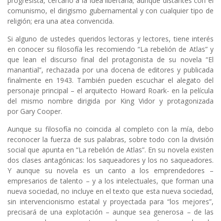
progresista, cercano a la idea libertaria; aunque distantes con el
comunismo, el dirigismo gubernamental y con cualquier tipo de
religión; era una atea convencida.
Si alguno de ustedes queridos lectoras y lectores, tiene interés
en conocer su filosofía les recomiendo “La rebelión de Atlas” y
que lean el discurso final del protagonista de su novela “El
manantial”, rechazada por una docena de editores y publicada
finalmente en 1943. También pueden escuchar el alegato del
personaje principal – el arquitecto Howard Roark- en la película
del mismo nombre dirigida por King Vidor y protagonizada
por Gary Cooper.
Aunque su filosofía no coincida al completo con la mía, debo
reconocer la fuerza de sus palabras, sobre todo con la división
social que apunta en “La rebelión de Atlas”. En su novela existen
dos clases antagónicas: los saqueadores y los no saqueadores.
Y aunque su novela es un canto a los emprendedores –
empresarios de talento – y a los intelectuales, que forman una
nueva sociedad, no incluye en el texto que esta nueva sociedad,
sin intervencionismo estatal y proyectada para “los mejores”,
precisará de una explotación – aunque sea generosa – de las