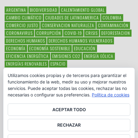
ARGENTINA
BIODIVERSIDAD
CALENTAMIENTO GLOBAL
CAMBIO CLIMÁTICO
CIUDADES DE LATINOAMERICA
COLOMBIA
COMERCIO JUSTO
CONSERVACION NATURALEZA
CONTAMINACIÓN
CORONAVIRUS
CORRUPCIÓN
COVID-19
CRISIS
DEFORESTACION
DERECHOS HUMANOS
DERECHOS HUMANOS VULNERADOS
ECONOMÍA
ECONOMÍA SOSTENIBLE
EDUCACIÓN
EFICIENCIA ENERGÉTICA
EMISIONES CO2
ENERGÍA EÓLICA
ENERGÍAS RENOVABLES
ESPACIO
ESPECIES EN PELIGRO DE EXTINCIÓN
FAUNA LATINOAMERICANA
Utilizamos cookies propias y de terceros para garantizar el
HAMBRE
LATINOAMÉRICA
MEDIO AMBIENTE
MÉXICO
funcionamiento de la web, medir su uso y mejorar nuestros
OBJETIVOS DEL MILENIO
ONGS
PAZ
POBREZA
POESÍA
POLITICA
servicios. Puede aceptar todas las cookies, rechazar las no
PUEBLOS INDÍGENAS
RSC
RSE
SOBERANÍA ALIMENTARIA
necesarias o configurar sus preferencias.
Política de cookies
SOLIDARIDAD
SOSTENIBILIDAD
TECNOLOGÍA
VERTIDO PETROLEO
VIOLENCIA DE GÉNERO.
ACEPTAR TODO
RECHAZAR