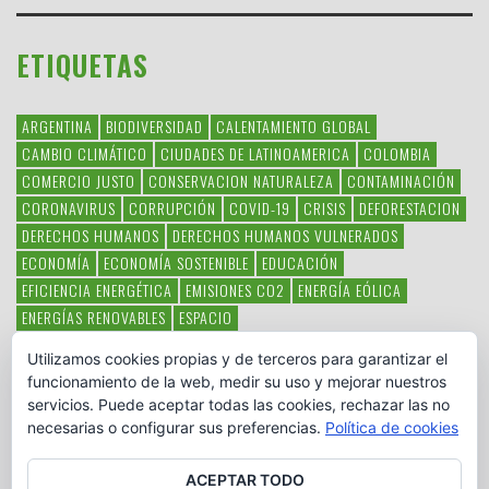
ETIQUETAS
ARGENTINA
BIODIVERSIDAD
CALENTAMIENTO GLOBAL
CAMBIO CLIMÁTICO
CIUDADES DE LATINOAMERICA
COLOMBIA
COMERCIO JUSTO
CONSERVACION NATURALEZA
CONTAMINACIÓN
CORONAVIRUS
CORRUPCIÓN
COVID-19
CRISIS
DEFORESTACION
DERECHOS HUMANOS
DERECHOS HUMANOS VULNERADOS
ECONOMÍA
ECONOMÍA SOSTENIBLE
EDUCACIÓN
EFICIENCIA ENERGÉTICA
EMISIONES CO2
ENERGÍA EÓLICA
ENERGÍAS RENOVABLES
ESPACIO
ESPECIES EN PELIGRO DE EXTINCIÓN
FAUNA LATINOAMERICANA
Utilizamos cookies propias y de terceros para garantizar el
HAMBRE
LATINOAMÉRICA
MEDIO AMBIENTE
MÉXICO
funcionamiento de la web, medir su uso y mejorar nuestros
OBJETIVOS DEL MILENIO
ONGS
PAZ
POBREZA
POESÍA
POLITICA
servicios. Puede aceptar todas las cookies, rechazar las no
PUEBLOS INDÍGENAS
RSC
RSE
SOBERANÍA ALIMENTARIA
necesarias o configurar sus preferencias.
Política de cookies
SOLIDARIDAD
SOSTENIBILIDAD
TECNOLOGÍA
VERTIDO PETROLEO
VIOLENCIA DE GÉNERO.
ACEPTAR TODO