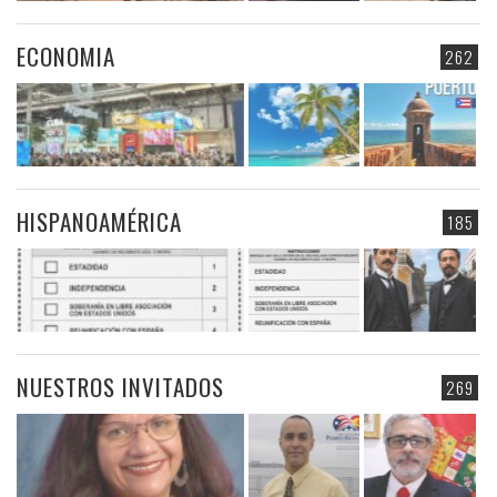
ECONOMIA
262
HISPANOAMÉRICA
185
NUESTROS INVITADOS
269