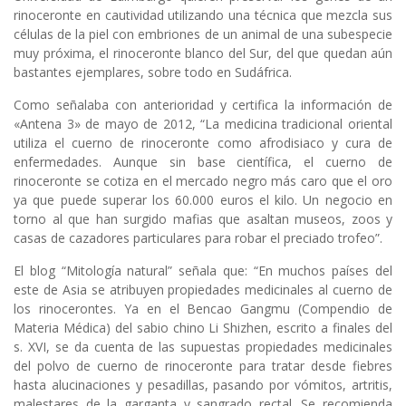
rinoceronte en cautividad utilizando una técnica que mezcla sus
células de la piel con embriones de un animal de una subespecie
muy próxima, el rinoceronte blanco del Sur, del que quedan aún
bastantes ejemplares, sobre todo en Sudáfrica.
Como señalaba con anterioridad y certifica la información de
«Antena 3» de mayo de 2012, “La medicina tradicional oriental
utiliza el cuerno de rinoceronte como afrodisiaco y cura de
enfermedades. Aunque sin base científica, el cuerno de
rinoceronte se cotiza en el mercado negro más caro que el oro
ya que puede superar los 60.000 euros el kilo. Un negocio en
torno al que han surgido mafias que asaltan museos, zoos y
casas de cazadores particulares para robar el preciado trofeo”.
El blog “Mitología natural” señala que: “En muchos países del
este de Asia se atribuyen propiedades medicinales al cuerno de
los rinocerontes. Ya en el Bencao Gangmu (Compendio de
Materia Médica) del sabio chino Li Shizhen, escrito a finales del
s. XVI, se da cuenta de las supuestas propiedades medicinales
del polvo de cuerno de rinoceronte para tratar desde fiebres
hasta alucinaciones y pesadillas, pasando por vómitos, artritis,
malestares de la garganta y sangrado rectal. Se recomienda