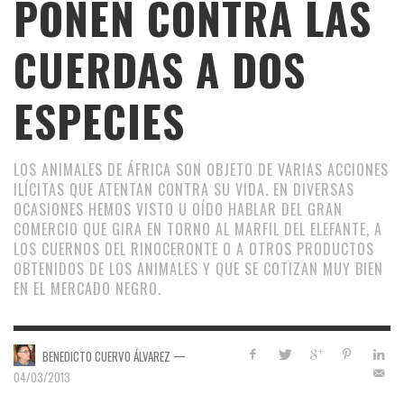
PONEN CONTRA LAS
CUERDAS A DOS
ESPECIES
LOS ANIMALES DE ÁFRICA SON OBJETO DE VARIAS ACCIONES
ILÍCITAS QUE ATENTAN CONTRA SU VIDA. EN DIVERSAS
OCASIONES HEMOS VISTO U OÍDO HABLAR DEL GRAN
COMERCIO QUE GIRA EN TORNO AL MARFIL DEL ELEFANTE, A
LOS CUERNOS DEL RINOCERONTE O A OTROS PRODUCTOS
OBTENIDOS DE LOS ANIMALES Y QUE SE COTIZAN MUY BIEN
EN EL MERCADO NEGRO.
—
BENEDICTO CUERVO ÁLVAREZ
04/03/2013