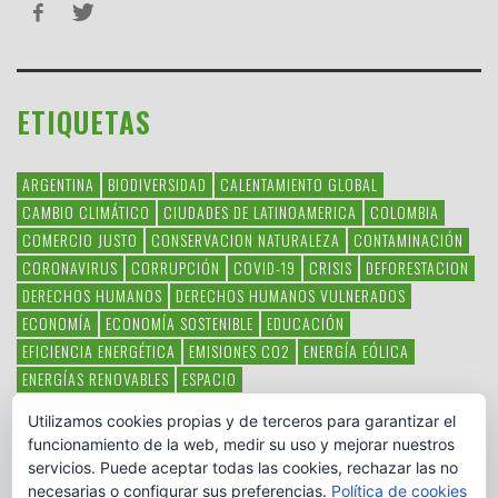
ETIQUETAS
ARGENTINA
BIODIVERSIDAD
CALENTAMIENTO GLOBAL
CAMBIO CLIMÁTICO
CIUDADES DE LATINOAMERICA
COLOMBIA
COMERCIO JUSTO
CONSERVACION NATURALEZA
CONTAMINACIÓN
CORONAVIRUS
CORRUPCIÓN
COVID-19
CRISIS
DEFORESTACION
DERECHOS HUMANOS
DERECHOS HUMANOS VULNERADOS
ECONOMÍA
ECONOMÍA SOSTENIBLE
EDUCACIÓN
EFICIENCIA ENERGÉTICA
EMISIONES CO2
ENERGÍA EÓLICA
ENERGÍAS RENOVABLES
ESPACIO
ESPECIES EN PELIGRO DE EXTINCIÓN
FAUNA LATINOAMERICANA
Utilizamos cookies propias y de terceros para garantizar el
HAMBRE
LATINOAMÉRICA
MEDIO AMBIENTE
MÉXICO
funcionamiento de la web, medir su uso y mejorar nuestros
OBJETIVOS DEL MILENIO
ONGS
PAZ
POBREZA
POESÍA
POLITICA
servicios. Puede aceptar todas las cookies, rechazar las no
PUEBLOS INDÍGENAS
RSC
RSE
SOBERANÍA ALIMENTARIA
necesarias o configurar sus preferencias.
Política de cookies