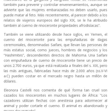
también para prevenir y controlar envenenamientos, aunque se
advierte que las mujeres embarazadas no deben usarlo, pues
puede matar al feto. Más recientemente, al parecer debido a los
relatos de viajeros europeos del siglo XIX, se le ha atribuido
también al cuerno de rinoceronte propiedades afrodisíacas”.
También se viene utilizando desde hace siglos, en Yemen, el
cuerno del rinoceronte para las empuñaduras de dagas
ceremoniales, denominadas Saifani, que llevan las personas de
más estatus social, como jueces, hombres de negocios y los
“Hashimites”, descendientes directos de Mahoma. Una Saifani
con empuñadura de cuerno de rinoceronte tiene un precio de
unos 2.700 euros, ya que está realizada a finales del s. XIX, pero
las más antiguas, fabricadas hace más de 2.000 años (ss.V-VI
a.C) pueden costar en el mercado negro hasta un millón de
dólares.
Eleonora Castelli nos comenta de qué forma tan cruel son
cazados los rinocerontes en muchos lugares de África: “Los
cazadores utilizan flechas con anestesia para adormecer al
animal y poder cortarle el cuerno. El animal es abandonado y
muere desangrado”.