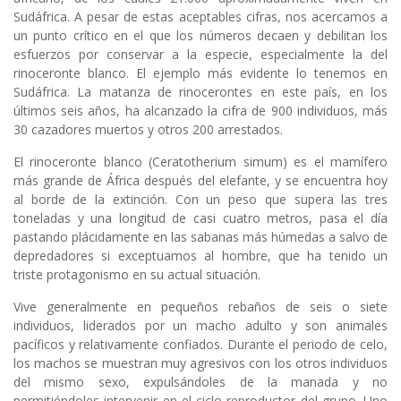
Sudáfrica. A pesar de estas aceptables cifras, nos acercamos a
un punto crítico en el que los números decaen y debilitan los
esfuerzos por conservar a la especie, especialmente la del
rinoceronte blanco. El ejemplo más evidente lo tenemos en
Sudáfrica. La matanza de rinocerontes en este país, en los
últimos seis años, ha alcanzado la cifra de 900 individuos, más
30 cazadores muertos y otros 200 arrestados.
El rinoceronte blanco (Ceratotherium simum) es el mamífero
más grande de África después del elefante, y se encuentra hoy
al borde de la extinción. Con un peso que supera las tres
toneladas y una longitud de casi cuatro metros, pasa el día
pastando plácidamente en las sabanas más húmedas a salvo de
depredadores si exceptuamos al hombre, que ha tenido un
triste protagonismo en su actual situación.
Vive generalmente en pequeños rebaños de seis o siete
individuos, liderados por un macho adulto y son animales
pacíficos y relativamente confiados. Durante el periodo de celo,
los machos se muestran muy agresivos con los otros individuos
del mismo sexo, expulsándoles de la manada y no
permitiéndoles intervenir en el ciclo reproductor del grupo. Uno