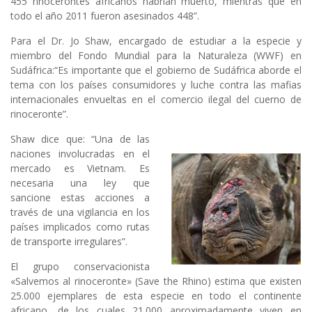
455 rinocerontes africanos habrían muerto, mientras que en
todo el año 2011 fueron asesinados 448”.
Para el Dr. Jo Shaw, encargado de estudiar a la especie y
miembro del Fondo Mundial para la Naturaleza (WWF) en
Sudáfrica:“Es importante que el gobierno de Sudáfrica aborde el
tema con los países consumidores y luche contra las mafias
internacionales envueltas en el comercio ilegal del cuerno de
rinoceronte”.
Shaw dice que: “Una de las
naciones involucradas en el
mercado es Vietnam. Es
necesaria una ley que
sancione estas acciones a
través de una vigilancia en los
países implicados como rutas
de transporte irregulares”.
El grupo conservacionista
«Salvemos al rinoceronte» (Save the Rhino) estima que existen
25.000 ejemplares de esta especie en todo el continente
africano, de los cuales 21.000 aproximadamente viven en