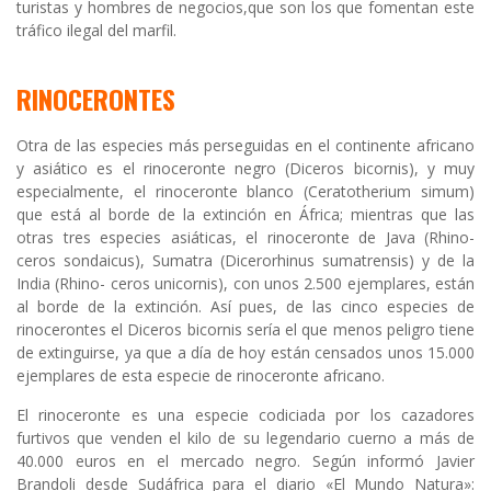
turistas y hombres de negocios,que son los que fomentan este
tráfico ilegal del marfil.
RINOCERONTES
Otra de las especies más perseguidas en el continente africano
y asiático es el rinoceronte negro (Diceros bicornis), y muy
especialmente, el rinoceronte blanco (Ceratotherium simum)
que está al borde de la extinción en África; mientras que las
otras tres especies asiáticas, el rinoceronte de Java (Rhino-
ceros sondaicus), Sumatra (Dicerorhinus sumatrensis) y de la
India (Rhino- ceros unicornis), con unos 2.500 ejemplares, están
al borde de la extinción. Así pues, de las cinco especies de
rinocerontes el Diceros bicornis sería el que menos peligro tiene
de extinguirse, ya que a día de hoy están censados unos 15.000
ejemplares de esta especie de rinoceronte africano.
El rinoceronte es una especie codiciada por los cazadores
furtivos que venden el kilo de su legendario cuerno a más de
40.000 euros en el mercado negro. Según informó Javier
Brandoli desde Sudáfrica para el diario «El Mundo Natura»: