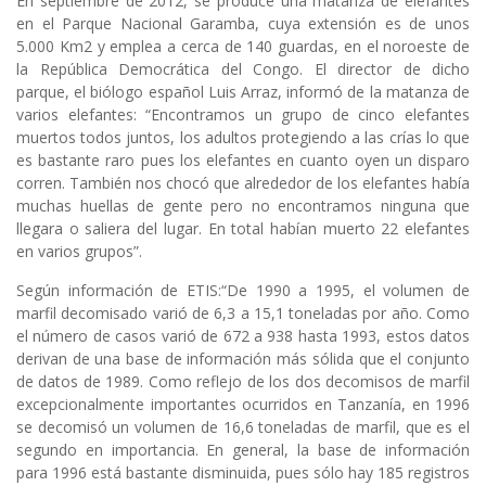
En septiembre de 2012, se produce una matanza de elefantes
en el Parque Nacional Garamba, cuya extensión es de unos
5.000 Km2 y emplea a cerca de 140 guardas, en el noroeste de
la República Democrática del Congo. El director de dicho
parque, el biólogo español Luis Arraz, informó de la matanza de
varios elefantes: “Encontramos un grupo de cinco elefantes
muertos todos juntos, los adultos protegiendo a las crías lo que
es bastante raro pues los elefantes en cuanto oyen un disparo
corren. También nos chocó que alrededor de los elefantes había
muchas huellas de gente pero no encontramos ninguna que
llegara o saliera del lugar. En total habían muerto 22 elefantes
en varios grupos”.
Según información de ETIS:“De 1990 a 1995, el volumen de
marfil decomisado varió de 6,3 a 15,1 toneladas por año. Como
el número de casos varió de 672 a 938 hasta 1993, estos datos
derivan de una base de información más sólida que el conjunto
de datos de 1989. Como reflejo de los dos decomisos de marfil
excepcionalmente importantes ocurridos en Tanzanía, en 1996
se decomisó un volumen de 16,6 toneladas de marfil, que es el
segundo en importancia. En general, la base de información
para 1996 está bastante disminuida, pues sólo hay 185 registros