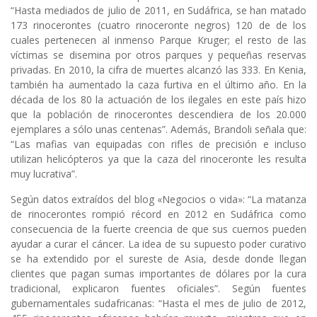
“Hasta mediados de julio de 2011, en Sudáfrica, se han matado
173 rinocerontes (cuatro rinoceronte negros) 120 de de los
cuales pertenecen al inmenso Parque Kruger; el resto de las
víctimas se disemina por otros parques y pequeñas reservas
privadas. En 2010, la cifra de muertes alcanzó las 333. En Kenia,
también ha aumentado la caza furtiva en el último año. En la
década de los 80 la actuación de los ilegales en este país hizo
que la población de rinocerontes descendiera de los 20.000
ejemplares a sólo unas centenas”. Además, Brandoli señala que:
“Las mafias van equipadas con rifles de precisión e incluso
utilizan helicópteros ya que la caza del rinoceronte les resulta
muy lucrativa”.
Según datos extraídos del blog «Negocios o vida»: “La matanza
de rinocerontes rompió récord en 2012 en Sudáfrica como
consecuencia de la fuerte creencia de que sus cuernos pueden
ayudar a curar el cáncer. La idea de su supuesto poder curativo
se ha extendido por el sureste de Asia, desde donde llegan
clientes que pagan sumas importantes de dólares por la cura
tradicional, explicaron fuentes oficiales”. Según fuentes
gubernamentales sudafricanas: “Hasta el mes de julio de 2012,