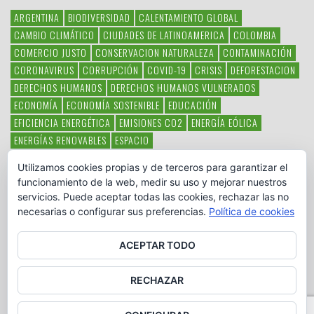
ARGENTINA
BIODIVERSIDAD
CALENTAMIENTO GLOBAL
CAMBIO CLIMÁTICO
CIUDADES DE LATINOAMERICA
COLOMBIA
COMERCIO JUSTO
CONSERVACION NATURALEZA
CONTAMINACIÓN
CORONAVIRUS
CORRUPCIÓN
COVID-19
CRISIS
DEFORESTACION
DERECHOS HUMANOS
DERECHOS HUMANOS VULNERADOS
ECONOMÍA
ECONOMÍA SOSTENIBLE
EDUCACIÓN
EFICIENCIA ENERGÉTICA
EMISIONES CO2
ENERGÍA EÓLICA
ENERGÍAS RENOVABLES
ESPACIO
ESPECIES EN PELIGRO DE EXTINCIÓN
FAUNA LATINOAMERICANA
Utilizamos cookies propias y de terceros para garantizar el
HAMBRE
LATINOAMÉRICA
MEDIO AMBIENTE
MÉXICO
funcionamiento de la web, medir su uso y mejorar nuestros
OBJETIVOS DEL MILENIO
ONGS
PAZ
POBREZA
POESÍA
POLITICA
servicios. Puede aceptar todas las cookies, rechazar las no
PUEBLOS INDÍGENAS
RSC
RSE
SOBERANÍA ALIMENTARIA
necesarias o configurar sus preferencias.
Política de cookies
SOLIDARIDAD
SOSTENIBILIDAD
TECNOLOGÍA
VERTIDO PETROLEO
VIOLENCIA DE GÉNERO.
ACEPTAR TODO
RECHAZAR