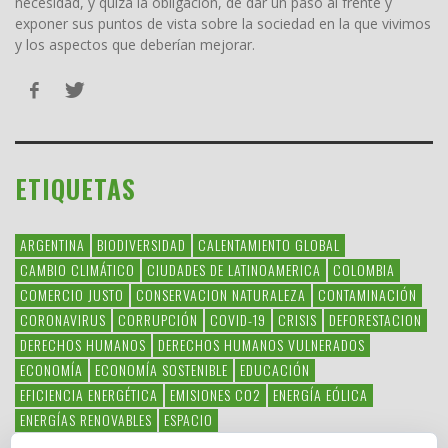
necesidad, y quizá la obligación, de dar un paso al frente y
exponer sus puntos de vista sobre la sociedad en la que vivimos
y los aspectos que deberían mejorar.
ETIQUETAS
ARGENTINA
BIODIVERSIDAD
CALENTAMIENTO GLOBAL
CAMBIO CLIMÁTICO
CIUDADES DE LATINOAMERICA
COLOMBIA
COMERCIO JUSTO
CONSERVACION NATURALEZA
CONTAMINACIÓN
CORONAVIRUS
CORRUPCIÓN
COVID-19
CRISIS
DEFORESTACION
DERECHOS HUMANOS
DERECHOS HUMANOS VULNERADOS
ECONOMÍA
ECONOMÍA SOSTENIBLE
EDUCACIÓN
EFICIENCIA ENERGÉTICA
EMISIONES CO2
ENERGÍA EÓLICA
ENERGÍAS RENOVABLES
ESPACIO
ESPECIES EN PELIGRO DE EXTINCIÓN
FAUNA LATINOAMERICANA