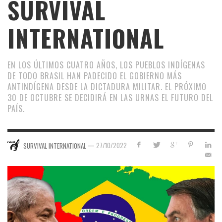
SURVIVAL
INTERNATIONAL
EN LOS ÚLTIMOS CUATRO AÑOS, LOS PUEBLOS INDÍGENAS
DE TODO BRASIL HAN PADECIDO EL GOBIERNO MÁS
ANTINDÍGENA DESDE LA DICTADURA MILITAR. EL PRÓXIMO
30 DE OCTUBRE SE DECIDIRÁ EN LAS URNAS EL FUTURO DEL
PAÍS.
—
27/10/2022
SURVIVAL INTERNATIONAL