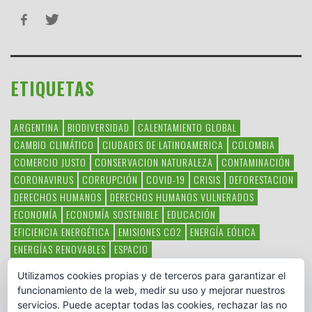
ETIQUETAS
ARGENTINA
BIODIVERSIDAD
CALENTAMIENTO GLOBAL
CAMBIO CLIMÁTICO
CIUDADES DE LATINOAMERICA
COLOMBIA
COMERCIO JUSTO
CONSERVACION NATURALEZA
CONTAMINACIÓN
CORONAVIRUS
CORRUPCIÓN
COVID-19
CRISIS
DEFORESTACION
DERECHOS HUMANOS
DERECHOS HUMANOS VULNERADOS
ECONOMÍA
ECONOMÍA SOSTENIBLE
EDUCACIÓN
EFICIENCIA ENERGÉTICA
EMISIONES CO2
ENERGÍA EÓLICA
ENERGÍAS RENOVABLES
ESPACIO
ESPECIES EN PELIGRO DE EXTINCIÓN
FAUNA LATINOAMERICANA
Utilizamos cookies propias y de terceros para garantizar el
HAMBRE
LATINOAMÉRICA
MEDIO AMBIENTE
MÉXICO
funcionamiento de la web, medir su uso y mejorar nuestros
OBJETIVOS DEL MILENIO
ONGS
PAZ
POBREZA
POESÍA
POLITICA
servicios. Puede aceptar todas las cookies, rechazar las no